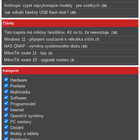
Anthropic vypol najvykonejsie modely - pre vsetkych
(
16
)
Jak odhalit falešný USB flash disk?
(
20
)
Články
Táto kapela má milióny fanúšikov. Až na to, že neexistuje.
(
14
)
Windows 11 - připojení současně k několika sítím
(
7
)
NAS QNAP - výměna systémového disku
(
10
)
MikroTik router 11 - tipy
(
5
)
MikroTik router 10 - upgrade routeru
(
3
)
Kategorie
Hardware
Periferie
Multimédia
Software
Programování
Internet
Operační systémy
PC sestavy
Ostatní
Mobily a tablety
Notebooky