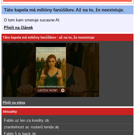
Táto kapela má milióny fanúšikov. Až na to, že neexistuje.
O tom kam smeruje sucasne AI.
Přejít na článek
Táto kapela má milióny fanúšikov - až na to, že neexistuje
Přejít na videa
Aktuality
Fable uz len za kredity
(
0
)
zranitelnost ac routerů tenda
(
6
)
Fable 5 is back
(
5
)