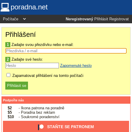
poradna.net
Neregistrovaný
Přihlásit
Registrovat
Přihlášení
1
Zadajte svou přezdívku nebo e-mail:
2
Zadajte své heslo:
Zapomenuté heslo
Zapamatovat přihlášení na tomto počítači
Podpořte nás
$2
- Ikona patrona na poradně
$5
- Poradna bez reklam
$10
- Soukromé poradenství
STAŇTE SE PATRONEM