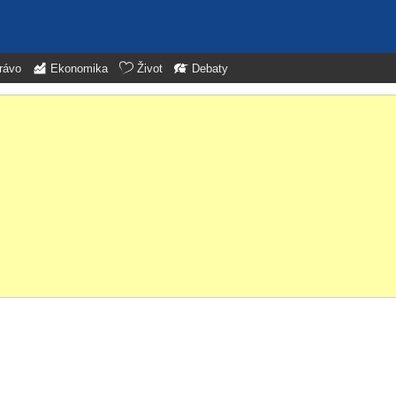
rávo
Ekonomika
Život
Debaty