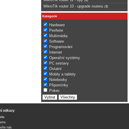
MikroTik router 10 - upgrade routeru
(
3
)
Kategorie
Hardware
Periferie
Multimédia
Software
Programování
Internet
Operační systémy
PC sestavy
Ostatní
Mobily a tablety
Notebooky
Připomínky
Pokec
ní odkazy
idla
lama
ořte nás