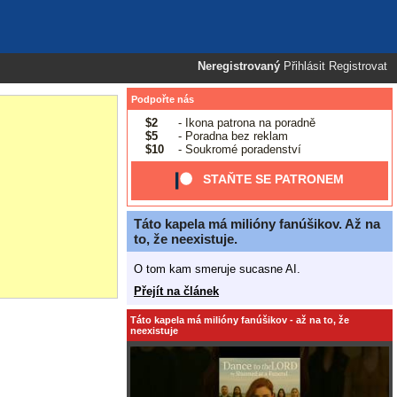
Neregistrovaný
Přihlásit
Registrovat
Podpořte nás
$2
- Ikona patrona na poradně
$5
- Poradna bez reklam
$10
- Soukromé poradenství
STAŇTE SE PATRONEM
Táto kapela má milióny fanúšikov. Až na
to, že neexistuje.
O tom kam smeruje sucasne AI.
Přejít na článek
Táto kapela má milióny fanúšikov - až na to, že
neexistuje