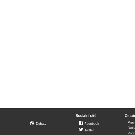
Sociální sítě
Ostat
Prav
Debaty
Facebook
Rek
Twitter
Podp