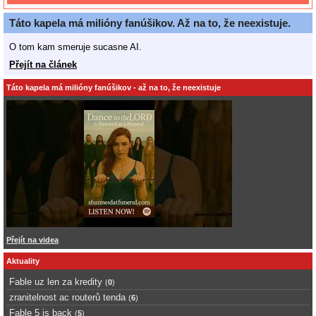
Táto kapela má milióny fanúšikov. Až na to, že neexistuje.
O tom kam smeruje sucasne AI.
Přejít na článek
Táto kapela má milióny fanúšikov - až na to, že neexistuje
Přejít na videa
Aktuality
Fable uz len za kredity
(
0
)
zranitelnost ac routerů tenda
(
6
)
Fable 5 is back
(
5
)