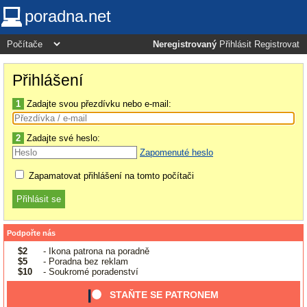
poradna.net
Neregistrovaný
Přihlásit
Registrovat
Přihlášení
1
Zadajte svou přezdívku nebo e-mail:
2
Zadajte své heslo:
Zapomenuté heslo
Zapamatovat přihlášení na tomto počítači
Podpořte nás
$2
- Ikona patrona na poradně
$5
- Poradna bez reklam
$10
- Soukromé poradenství
STAŇTE SE PATRONEM