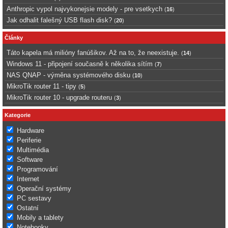
Anthropic vypol najvykonejsie modely - pre vsetkych
(
16
)
Jak odhalit falešný USB flash disk?
(
20
)
Články
Táto kapela má milióny fanúšikov. Až na to, že neexistuje.
(
14
)
Windows 11 - připojení současně k několika sítím
(
7
)
NAS QNAP - výměna systémového disku
(
10
)
MikroTik router 11 - tipy
(
5
)
MikroTik router 10 - upgrade routeru
(
3
)
Kategorie
Hardware
Periferie
Multimédia
Software
Programování
Internet
Operační systémy
PC sestavy
Ostatní
Mobily a tablety
Notebooky