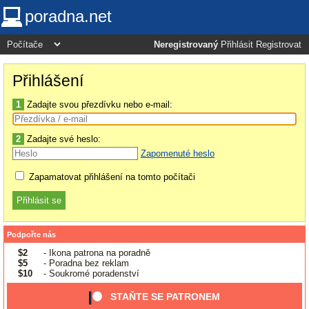
poradna.net
Neregistrovaný
Přihlásit
Registrovat
Přihlášení
1
Zadajte svou přezdívku nebo e-mail:
2
Zadajte své heslo:
Zapomenuté heslo
Zapamatovat přihlášení na tomto počítači
Podpořte nás
$2
- Ikona patrona na poradně
$5
- Poradna bez reklam
$10
- Soukromé poradenství
STAŇTE SE PATRONEM