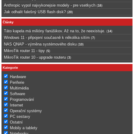
Anthropic vypol najvykonejsie modely - pre vsetkych
(
16
)
Jak odhalit falešný USB flash disk?
(
20
)
Články
Táto kapela má milióny fanúšikov. Až na to, že neexistuje.
(
14
)
Windows 11 - připojení současně k několika sítím
(
7
)
NAS QNAP - výměna systémového disku
(
10
)
MikroTik router 11 - tipy
(
5
)
MikroTik router 10 - upgrade routeru
(
3
)
Kategorie
Hardware
Periferie
Multimédia
Software
Programování
Internet
Operační systémy
PC sestavy
Ostatní
Mobily a tablety
Notebooky