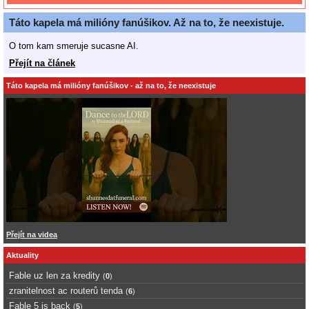
Táto kapela má milióny fanúšikov. Až na to, že neexistuje.
O tom kam smeruje sucasne AI.
Přejít na článek
Táto kapela má milióny fanúšikov - až na to, že neexistuje
Přejít na videa
Aktuality
Fable uz len za kredity
(
0
)
zranitelnost ac routerů tenda
(
6
)
Fable 5 is back
(
5
)