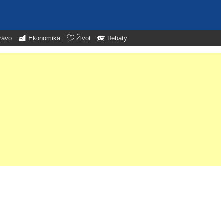
rávo
Ekonomika
Život
Debaty