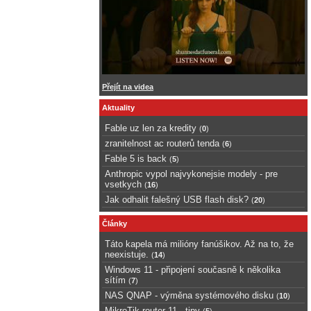
Přejít na videa
Aktuality
Fable uz len za kredity
(
0
)
zranitelnost ac routerů tenda
(
6
)
Fable 5 is back
(
5
)
Anthropic vypol najvykonejsie modely - pre
vsetkych
(
16
)
Jak odhalit falešný USB flash disk?
(
20
)
Články
Táto kapela má milióny fanúšikov. Až na to, že
neexistuje.
(
14
)
Windows 11 - připojení současně k několika
sítím
(
7
)
NAS QNAP - výměna systémového disku
(
10
)
MikroTik router 11 - tipy
(
5
)