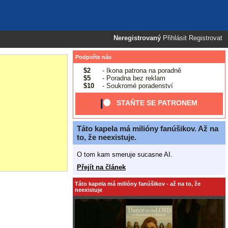
Neregistrovaný
Přihlásit
Registrovat
Podpořte nás
$2
- Ikona patrona na poradně
$5
- Poradna bez reklam
$10
- Soukromé poradenství
STAŇTE SE PATRONEM
Táto kapela má milióny fanúšikov. Až na
to, že neexistuje.
O tom kam smeruje sucasne AI.
Přejít na článek
Táto kapela má milióny fanúšikov - až na to, že
neexistuje