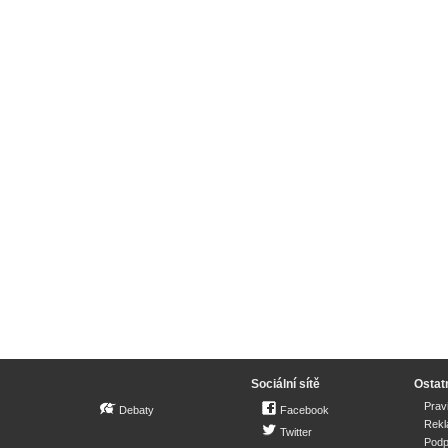
Sociální sítě
Ostat
Prav
Debaty
Facebook
Rek
Twitter
Podp