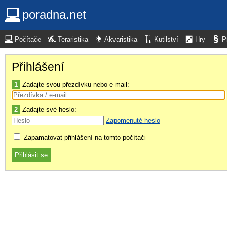
poradna.net
Počítače
Teraristika
Akvaristika
Kutilství
Hry
P
Přihlášení
1
Zadajte svou přezdívku nebo e-mail:
2
Zadajte své heslo:
Zapomenuté heslo
Zapamatovat přihlášení na tomto počítači