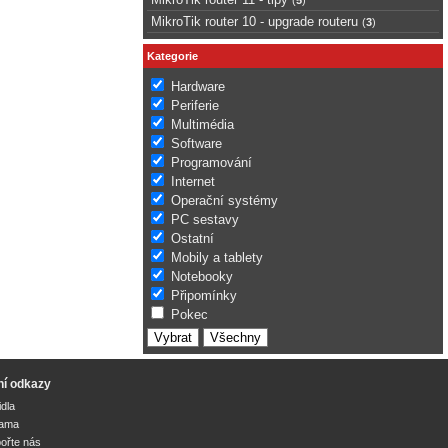
MikroTik router 10 - upgrade routeru
(
3
)
Kategorie
Hardware
Periferie
Multimédia
Software
Programování
Internet
Operační systémy
PC sestavy
Ostatní
Mobily a tablety
Notebooky
Připomínky
Pokec
ní odkazy
idla
lama
ořte nás