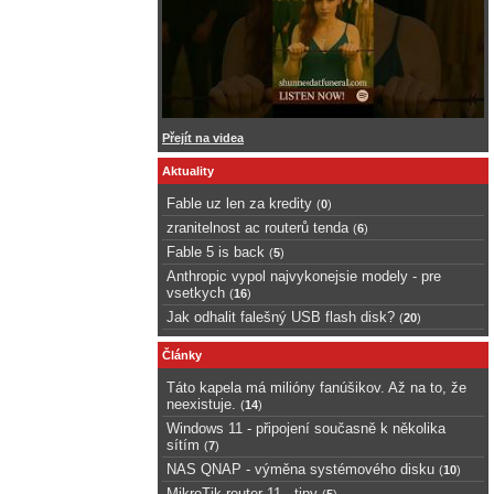
Přejít na videa
Aktuality
Fable uz len za kredity
(
0
)
zranitelnost ac routerů tenda
(
6
)
Fable 5 is back
(
5
)
Anthropic vypol najvykonejsie modely - pre
vsetkych
(
16
)
Jak odhalit falešný USB flash disk?
(
20
)
Články
Táto kapela má milióny fanúšikov. Až na to, že
neexistuje.
(
14
)
Windows 11 - připojení současně k několika
sítím
(
7
)
NAS QNAP - výměna systémového disku
(
10
)
MikroTik router 11 - tipy
(
5
)