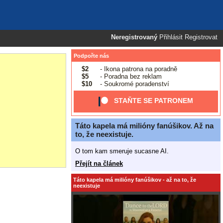
Neregistrovaný
Přihlásit
Registrovat
Podpořte nás
$2
- Ikona patrona na poradně
$5
- Poradna bez reklam
$10
- Soukromé poradenství
STAŇTE SE PATRONEM
Táto kapela má milióny fanúšikov. Až na
to, že neexistuje.
O tom kam smeruje sucasne AI.
Přejít na článek
Táto kapela má milióny fanúšikov - až na to, že
neexistuje