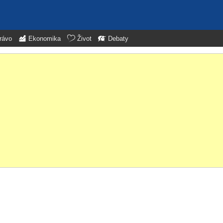
rávo
Ekonomika
Život
Debaty