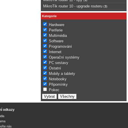
MikroTik router 10 - upgrade routeru
(
3
)
Kategorie
Hardware
Periferie
Multimédia
Software
Programování
Internet
Operační systémy
PC sestavy
Ostatní
Mobily a tablety
Notebooky
Připomínky
Pokec
ní odkazy
idla
lama
ořte nás