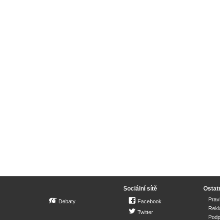
Sociální sítě
Ostat
Prav
Debaty
Facebook
Rek
Twitter
Podp