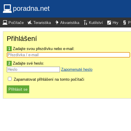
poradna.net
Počítače
Teraristika
Akvaristika
Kutilství
Hry
P
Přihlášení
1
Zadajte svou přezdívku nebo e-mail:
2
Zadajte své heslo:
Zapomenuté heslo
Zapamatovat přihlášení na tomto počítači