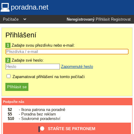
poradna.net
Neregistrovaný
Přihlásit
Registrovat
Přihlášení
1
Zadajte svou přezdívku nebo e-mail:
2
Zadajte své heslo:
Zapomenuté heslo
Zapamatovat přihlášení na tomto počítači
Podpořte nás
$2
- Ikona patrona na poradně
$5
- Poradna bez reklam
$10
- Soukromé poradenství
STAŇTE SE PATRONEM