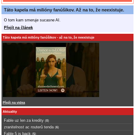
Táto kapela má milióny fanúšikov. Až na to, že neexistuje.
O tom kam smeruje sucasne AI.
Přejít na článek
Táto kapela má milióny fanúšikov - až na to, že neexistuje
Přejít na videa
Aktuality
Fable uz len za kredity
(
0
)
zranitelnost ac routerů tenda
(
6
)
Fable 5 is back
(
5
)