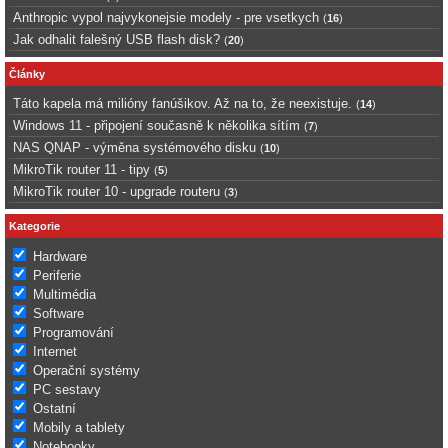
Anthropic vypol najvykonejsie modely - pre vsetkych
(
16
)
Jak odhalit falešný USB flash disk?
(
20
)
Články
Táto kapela má milióny fanúšikov. Až na to, že neexistuje.
(
14
)
Windows 11 - připojení současně k několika sítím
(
7
)
NAS QNAP - výměna systémového disku
(
10
)
MikroTik router 11 - tipy
(
5
)
MikroTik router 10 - upgrade routeru
(
3
)
Kategorie
Hardware
Periferie
Multimédia
Software
Programování
Internet
Operační systémy
PC sestavy
Ostatní
Mobily a tablety
Notebooky