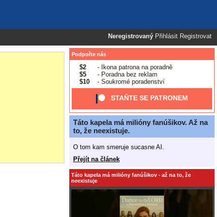
Neregistrovaný
Přihlásit
Registrovat
Podpořte nás
$2
- Ikona patrona na poradně
$5
- Poradna bez reklam
$10
- Soukromé poradenství
STAŇTE SE PATRONEM
Táto kapela má milióny fanúšikov. Až na
to, že neexistuje.
O tom kam smeruje sucasne AI.
Přejít na článek
Táto kapela má milióny fanúšikov - až na to, že
neexistuje