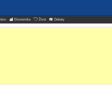
rávo
Ekonomika
Život
Debaty