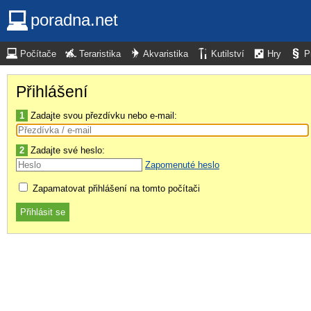
poradna.net
Počítače
Teraristika
Akvaristika
Kutilství
Hry
P
Přihlášení
1
Zadajte svou přezdívku nebo e-mail:
2
Zadajte své heslo:
Zapomenuté heslo
Zapamatovat přihlášení na tomto počítači