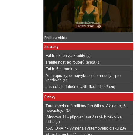
Přejít na videa
Aktuality
Fable uz len za kredity
(
0
)
zranitelnost ac routerů tenda
(
6
)
Fable 5 is back
(
5
)
Anthropic vypol najvykonejsie modely - pre
vsetkych
(
16
)
Jak odhalit falešný USB flash disk?
(
20
)
Články
Táto kapela má milióny fanúšikov. Až na to, že
neexistuje.
(
14
)
Windows 11 - připojení současně k několika
sítím
(
7
)
NAS QNAP - výměna systémového disku
(
10
)
MikroTik router 11 - tipy
(
5
)