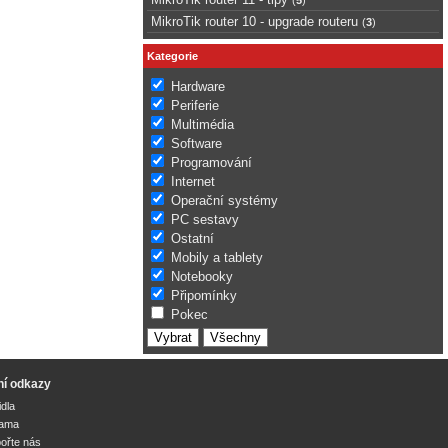
MikroTik router 10 - upgrade routeru
(
3
)
Kategorie
Hardware
Periferie
Multimédia
Software
Programování
Internet
Operační systémy
PC sestavy
Ostatní
Mobily a tablety
Notebooky
Připomínky
Pokec
ní odkazy
idla
lama
ořte nás