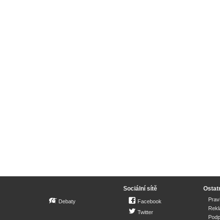
Sociální sítě
Ostat
Prav
Debaty
Facebook
Rek
Twitter
Podp