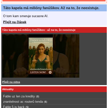
Táto kapela má milióny fanúšikov. Až na to, že neexistuje.
O tom kam smeruje sucasne AI.
Přejít na článek
Táto kapela má milióny fanúšikov - až na to, že neexistuje
Přejít na videa
Aktuality
Fable uz len za kredity
(
0
)
zranitelnost ac routerů tenda
(
6
)
Fable 5 is back
(
5
)