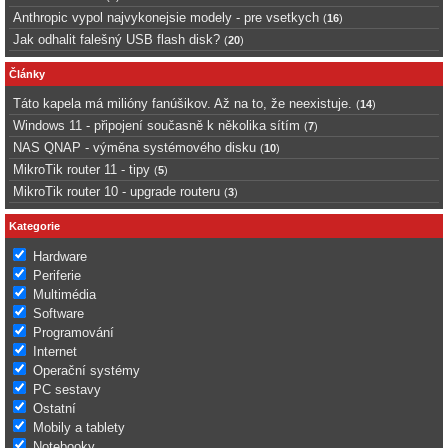
Anthropic vypol najvykonejsie modely - pre vsetkych
(
16
)
Jak odhalit falešný USB flash disk?
(
20
)
Články
Táto kapela má milióny fanúšikov. Až na to, že neexistuje.
(
14
)
Windows 11 - připojení současně k několika sítím
(
7
)
NAS QNAP - výměna systémového disku
(
10
)
MikroTik router 11 - tipy
(
5
)
MikroTik router 10 - upgrade routeru
(
3
)
Kategorie
Hardware
Periferie
Multimédia
Software
Programování
Internet
Operační systémy
PC sestavy
Ostatní
Mobily a tablety
Notebooky