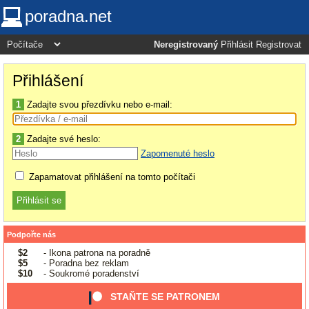
poradna.net
Neregistrovaný
Přihlásit
Registrovat
Přihlášení
1
Zadajte svou přezdívku nebo e-mail:
2
Zadajte své heslo:
Zapomenuté heslo
Zapamatovat přihlášení na tomto počítači
Podpořte nás
$2
- Ikona patrona na poradně
$5
- Poradna bez reklam
$10
- Soukromé poradenství
STAŇTE SE PATRONEM