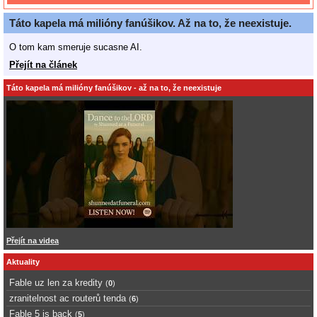
Táto kapela má milióny fanúšikov. Až na to, že neexistuje.
O tom kam smeruje sucasne AI.
Přejít na článek
Táto kapela má milióny fanúšikov - až na to, že neexistuje
Přejít na videa
Aktuality
Fable uz len za kredity
(
0
)
zranitelnost ac routerů tenda
(
6
)
Fable 5 is back
(
5
)