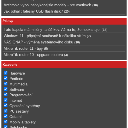
Anthropic vypol najvykonejsie modely - pre vsetkych
(
16
)
Jak odhalit falešný USB flash disk?
(
20
)
Články
Táto kapela má milióny fanúšikov. Až na to, že neexistuje.
(
14
)
Windows 11 - připojení současně k několika sítím
(
7
)
NAS QNAP - výměna systémového disku
(
10
)
MikroTik router 11 - tipy
(
5
)
MikroTik router 10 - upgrade routeru
(
3
)
Kategorie
Hardware
Periferie
Multimédia
Software
Programování
Internet
Operační systémy
PC sestavy
Ostatní
Mobily a tablety
Notebooky