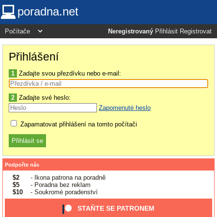
poradna.net
Neregistrovaný
Přihlásit
Registrovat
Přihlášení
1
Zadajte svou přezdívku nebo e-mail:
2
Zadajte své heslo:
Zapomenuté heslo
Zapamatovat přihlášení na tomto počítači
Podpořte nás
$2
- Ikona patrona na poradně
$5
- Poradna bez reklam
$10
- Soukromé poradenství
STAŇTE SE PATRONEM