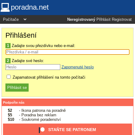
poradna.net
Neregistrovaný
Přihlásit
Registrovat
Přihlášení
1
Zadajte svou přezdívku nebo e-mail:
2
Zadajte své heslo:
Zapomenuté heslo
Zapamatovat přihlášení na tomto počítači
Podpořte nás
$2
- Ikona patrona na poradně
$5
- Poradna bez reklam
$10
- Soukromé poradenství
STAŇTE SE PATRONEM