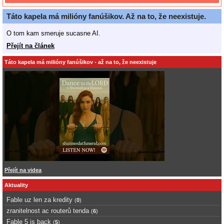
Táto kapela má milióny fanúšikov. Až na to, že neexistuje.
O tom kam smeruje sucasne AI.
Přejít na článek
Táto kapela má milióny fanúšikov - až na to, že neexistuje
Přejít na videa
Aktuality
Fable uz len za kredity
(
0
)
zranitelnost ac routerů tenda
(
6
)
Fable 5 is back
(
5
)