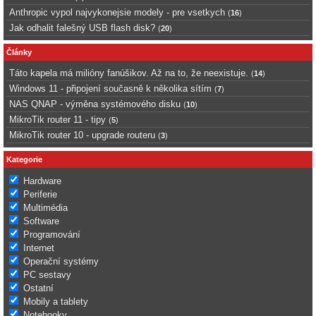
Anthropic vypol najvykonejsie modely - pre vsetkych
(
16
)
Jak odhalit falešný USB flash disk?
(
20
)
Články
Táto kapela má milióny fanúšikov. Až na to, že neexistuje.
(
14
)
Windows 11 - připojení současně k několika sítím
(
7
)
NAS QNAP - výměna systémového disku
(
10
)
MikroTik router 11 - tipy
(
5
)
MikroTik router 10 - upgrade routeru
(
3
)
Kategorie
Hardware
Periferie
Multimédia
Software
Programování
Internet
Operační systémy
PC sestavy
Ostatní
Mobily a tablety
Notebooky