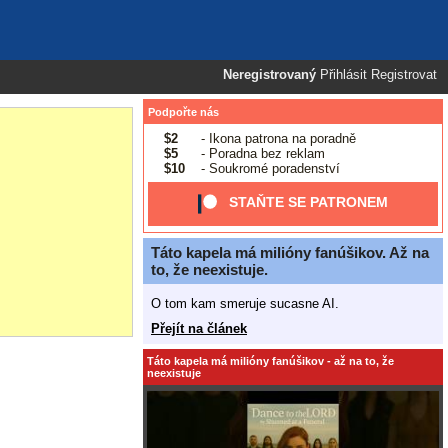
Neregistrovaný
Přihlásit
Registrovat
Podpořte nás
$2
- Ikona patrona na poradně
$5
- Poradna bez reklam
$10
- Soukromé poradenství
STAŇTE SE PATRONEM
Táto kapela má milióny fanúšikov. Až na
to, že neexistuje.
O tom kam smeruje sucasne AI.
Přejít na článek
Táto kapela má milióny fanúšikov - až na to, že
neexistuje