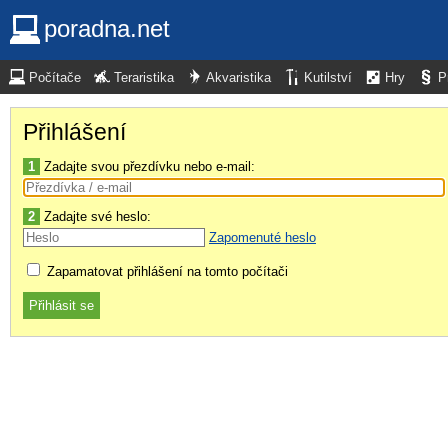
poradna.net
Počítače
Teraristika
Akvaristika
Kutilství
Hry
P
Přihlášení
1
Zadajte svou přezdívku nebo e-mail:
2
Zadajte své heslo:
Zapomenuté heslo
Zapamatovat přihlášení na tomto počítači