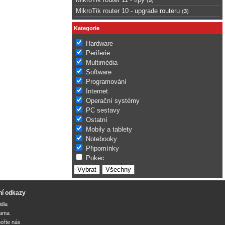
MikroTik router 10 - upgrade routeru
(
3
)
Kategorie
Hardware
Periferie
Multimédia
Software
Programování
Internet
Operační systémy
PC sestavy
Ostatní
Mobily a tablety
Notebooky
Připomínky
Pokec
ní odkazy
idla
lama
ořte nás