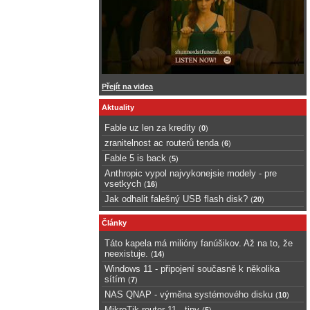
Přejít na videa
Aktuality
Fable uz len za kredity
(
0
)
zranitelnost ac routerů tenda
(
6
)
Fable 5 is back
(
5
)
Anthropic vypol najvykonejsie modely - pre
vsetkych
(
16
)
Jak odhalit falešný USB flash disk?
(
20
)
Články
Táto kapela má milióny fanúšikov. Až na to, že
neexistuje.
(
14
)
Windows 11 - připojení současně k několika
sítím
(
7
)
NAS QNAP - výměna systémového disku
(
10
)
MikroTik router 11 - tipy
(
5
)