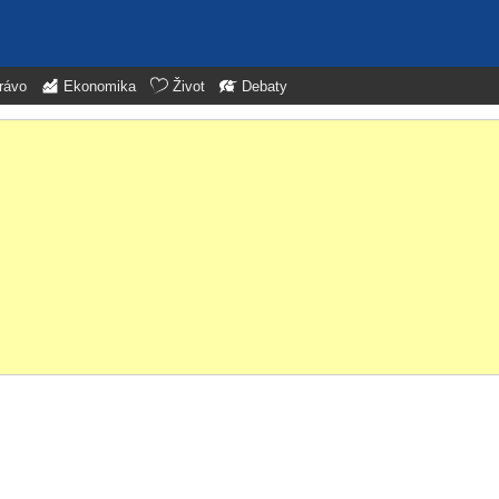
rávo
Ekonomika
Život
Debaty