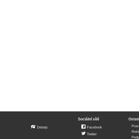
Sociální sítě
Ostat
Prav
Debaty
Facebook
Rek
Twitter
Podp