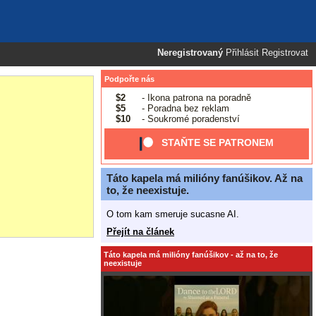
Neregistrovaný
Přihlásit
Registrovat
Podpořte nás
$2
- Ikona patrona na poradně
$5
- Poradna bez reklam
$10
- Soukromé poradenství
STAŇTE SE PATRONEM
Táto kapela má milióny fanúšikov. Až na
to, že neexistuje.
O tom kam smeruje sucasne AI.
Přejít na článek
Táto kapela má milióny fanúšikov - až na to, že
neexistuje