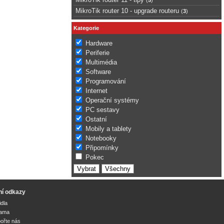
MikroTik router 10 - upgrade routeru
(
3
)
Kategorie
Hardware
Periferie
Multimédia
Software
Programování
Internet
Operační systémy
PC sestavy
Ostatní
Mobily a tablety
Notebooky
Připomínky
Pokec
ní odkazy
idla
lama
ořte nás