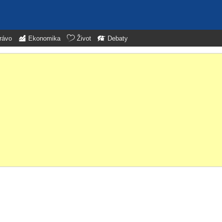
rávo
Ekonomika
Život
Debaty