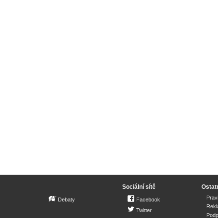
Sociální sítě
Ostat
Prav
Debaty
Facebook
Rek
Twitter
Podp