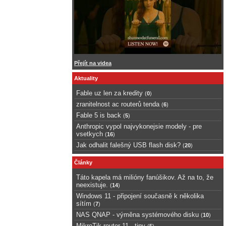
Přejít na videa
Aktuality
Fable uz len za kredity
(
0
)
zranitelnost ac routerů tenda
(
6
)
Fable 5 is back
(
5
)
Anthropic vypol najvykonejsie modely - pre
vsetkych
(
16
)
Jak odhalit falešný USB flash disk?
(
20
)
Články
Táto kapela má milióny fanúšikov. Až na to, že
neexistuje.
(
14
)
Windows 11 - připojení současně k několika
sítím
(
7
)
NAS QNAP - výměna systémového disku
(
10
)
MikroTik router 11 - tipy
(
5
)