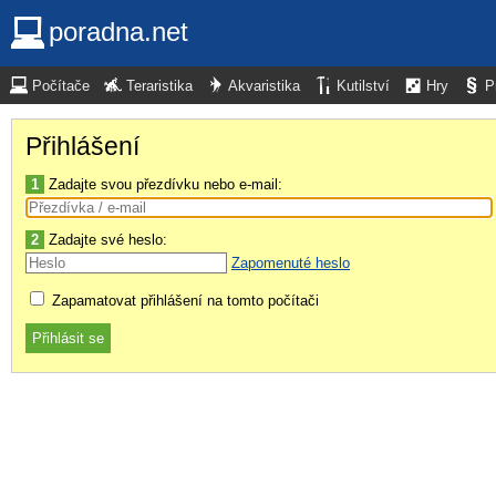
poradna.net
Počítače
Teraristika
Akvaristika
Kutilství
Hry
P
Přihlášení
1
Zadajte svou přezdívku nebo e-mail:
2
Zadajte své heslo:
Zapomenuté heslo
Zapamatovat přihlášení na tomto počítači