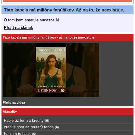
Táto kapela má milióny fanúšikov. Až na to, že neexistuje.
O tom kam smeruje sucasne AI.
Přejít na článek
Táto kapela má milióny fanúšikov - až na to, že neexistuje
Přejít na videa
Aktuality
Fable uz len za kredity
(
0
)
zranitelnost ac routerů tenda
(
6
)
Fable 5 is back
(
5
)