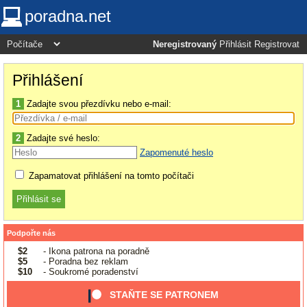
poradna.net
Neregistrovaný
Přihlásit
Registrovat
Přihlášení
1
Zadajte svou přezdívku nebo e-mail:
2
Zadajte své heslo:
Zapomenuté heslo
Zapamatovat přihlášení na tomto počítači
Podpořte nás
$2
- Ikona patrona na poradně
$5
- Poradna bez reklam
$10
- Soukromé poradenství
STAŇTE SE PATRONEM