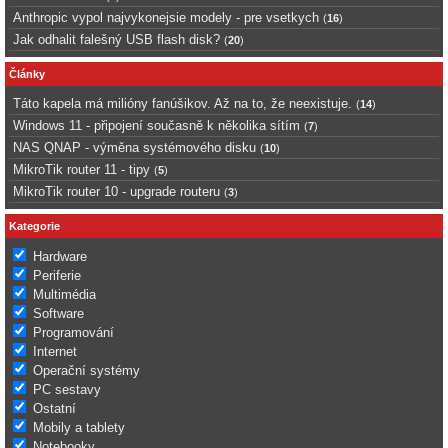
Anthropic vypol najvykonejsie modely - pre vsetkych
(
16
)
Jak odhalit falešný USB flash disk?
(
20
)
Články
Táto kapela má milióny fanúšikov. Až na to, že neexistuje.
(
14
)
Windows 11 - připojení současně k několika sítím
(
7
)
NAS QNAP - výměna systémového disku
(
10
)
MikroTik router 11 - tipy
(
5
)
MikroTik router 10 - upgrade routeru
(
3
)
Kategorie
Hardware
Periferie
Multimédia
Software
Programování
Internet
Operační systémy
PC sestavy
Ostatní
Mobily a tablety
Notebooky