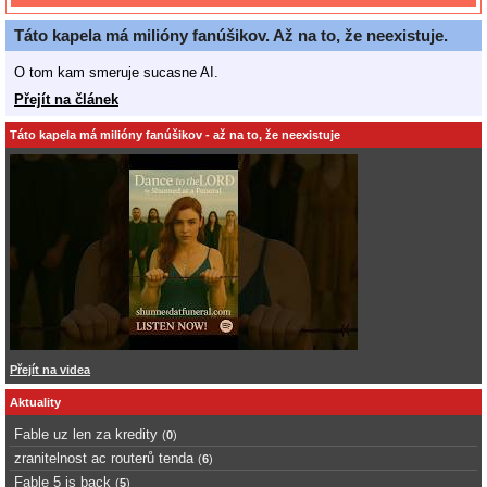
Táto kapela má milióny fanúšikov. Až na to, že neexistuje.
O tom kam smeruje sucasne AI.
Přejít na článek
Táto kapela má milióny fanúšikov - až na to, že neexistuje
Přejít na videa
Aktuality
Fable uz len za kredity
(
0
)
zranitelnost ac routerů tenda
(
6
)
Fable 5 is back
(
5
)