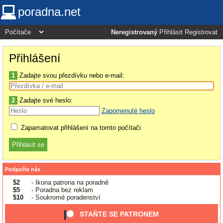
poradna.net
Neregistrovaný
Přihlásit
Registrovat
Přihlášení
1
Zadajte svou přezdívku nebo e-mail:
2
Zadajte své heslo:
Zapomenuté heslo
Zapamatovat přihlášení na tomto počítači
Podpořte nás
$2
- Ikona patrona na poradně
$5
- Poradna bez reklam
$10
- Soukromé poradenství
STAŇTE SE PATRONEM