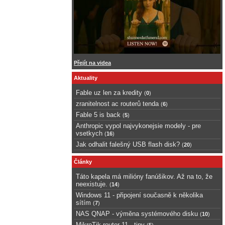
Přejít na videa
Aktuality
Fable uz len za kredity
(
0
)
zranitelnost ac routerů tenda
(
6
)
Fable 5 is back
(
5
)
Anthropic vypol najvykonejsie modely - pre
vsetkych
(
16
)
Jak odhalit falešný USB flash disk?
(
20
)
Články
Táto kapela má milióny fanúšikov. Až na to, že
neexistuje.
(
14
)
Windows 11 - připojení současně k několika
sítím
(
7
)
NAS QNAP - výměna systémového disku
(
10
)
MikroTik router 11 - tipy
(
5
)