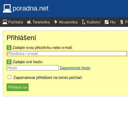
poradna.net
Počítače
Teraristika
Akvaristika
Kutilství
Hry
P
Přihlášení
1
Zadajte svou přezdívku nebo e-mail:
2
Zadajte své heslo:
Zapomenuté heslo
Zapamatovat přihlášení na tomto počítači