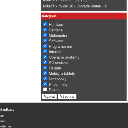
MikroTik router 10 - upgrade routeru
(
3
)
Kategorie
Hardware
Periferie
Multimédia
Software
Programování
Internet
Operační systémy
PC sestavy
Ostatní
Mobily a tablety
Notebooky
Připomínky
Pokec
ní odkazy
idla
lama
ořte nás