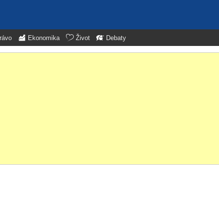
rávo
Ekonomika
Život
Debaty