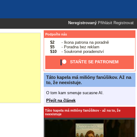
Neregistrovaný
Přihlásit
Registrovat
Podpořte nás
$2
- Ikona patrona na poradně
$5
- Poradna bez reklam
$10
- Soukromé poradenství
STAŇTE SE PATRONEM
Táto kapela má milióny fanúšikov. Až na
to, že neexistuje.
O tom kam smeruje sucasne AI.
Přejít na článek
Táto kapela má milióny fanúšikov - až na to, že
neexistuje