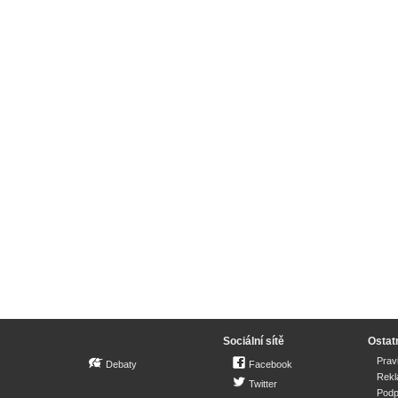
Sociální sítě
Ostat
Prav
Debaty
Facebook
Rek
Twitter
Podp