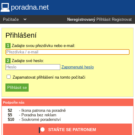
poradna.net
Neregistrovaný
Přihlásit
Registrovat
Přihlášení
1
Zadajte svou přezdívku nebo e-mail:
2
Zadajte své heslo:
Zapomenuté heslo
Zapamatovat přihlášení na tomto počítači
Podpořte nás
$2
- Ikona patrona na poradně
$5
- Poradna bez reklam
$10
- Soukromé poradenství
STAŇTE SE PATRONEM