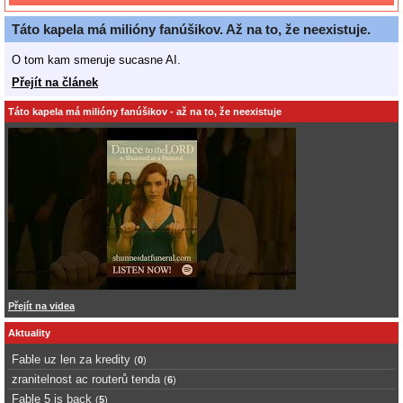
Táto kapela má milióny fanúšikov. Až na to, že neexistuje.
O tom kam smeruje sucasne AI.
Přejít na článek
Táto kapela má milióny fanúšikov - až na to, že neexistuje
Přejít na videa
Aktuality
Fable uz len za kredity
(
0
)
zranitelnost ac routerů tenda
(
6
)
Fable 5 is back
(
5
)