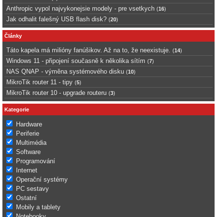
Anthropic vypol najvykonejsie modely - pre vsetkych
(
16
)
Jak odhalit falešný USB flash disk?
(
20
)
Články
Táto kapela má milióny fanúšikov. Až na to, že neexistuje.
(
14
)
Windows 11 - připojení současně k několika sítím
(
7
)
NAS QNAP - výměna systémového disku
(
10
)
MikroTik router 11 - tipy
(
5
)
MikroTik router 10 - upgrade routeru
(
3
)
Kategorie
Hardware
Periferie
Multimédia
Software
Programování
Internet
Operační systémy
PC sestavy
Ostatní
Mobily a tablety
Notebooky