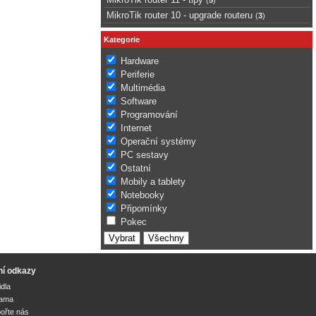
MikroTik router 10 - upgrade routeru
(
3
)
Kategorie
Hardware
Periferie
Multimédia
Software
Programování
Internet
Operační systémy
PC sestavy
Ostatní
Mobily a tablety
Notebooky
Připomínky
Pokec
ní odkazy
idla
lama
ořte nás