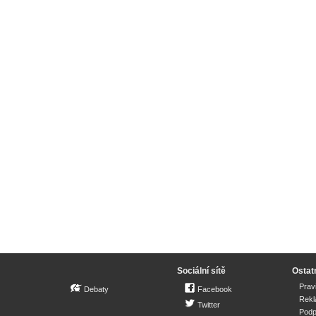
Sociální sítě
Ostat
Prav
Debaty
Facebook
Rek
Twitter
Podp