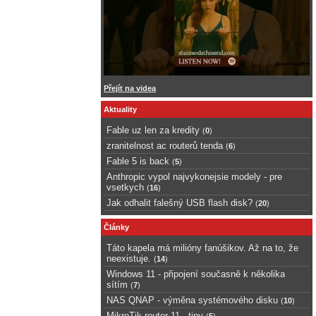
Přejít na videa
Aktuality
Fable uz len za kredity
(
0
)
zranitelnost ac routerů tenda
(
6
)
Fable 5 is back
(
5
)
Anthropic vypol najvykonejsie modely - pre
vsetkych
(
16
)
Jak odhalit falešný USB flash disk?
(
20
)
Články
Táto kapela má milióny fanúšikov. Až na to, že
neexistuje.
(
14
)
Windows 11 - připojení současně k několika
sítím
(
7
)
NAS QNAP - výměna systémového disku
(
10
)
MikroTik router 11 - tipy
(
5
)