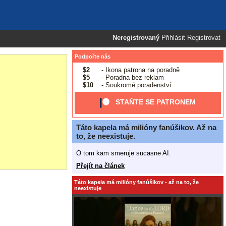
Neregistrovaný
Přihlásit
Registrovat
Podpořte nás
$2
- Ikona patrona na poradně
$5
- Poradna bez reklam
$10
- Soukromé poradenství
STAŇTE SE PATRONEM
Táto kapela má milióny fanúšikov. Až na
to, že neexistuje.
O tom kam smeruje sucasne AI.
Přejít na článek
Táto kapela má milióny fanúšikov - až na to, že
neexistuje