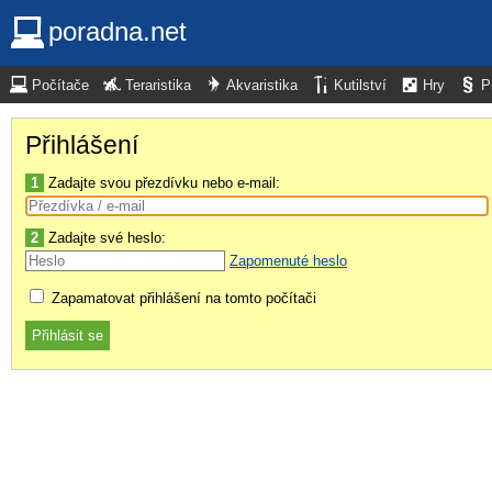
poradna.net
Počítače
Teraristika
Akvaristika
Kutilství
Hry
P
Přihlášení
1
Zadajte svou přezdívku nebo e-mail:
2
Zadajte své heslo:
Zapomenuté heslo
Zapamatovat přihlášení na tomto počítači