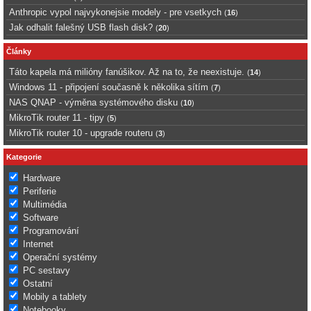
Anthropic vypol najvykonejsie modely - pre vsetkych
(
16
)
Jak odhalit falešný USB flash disk?
(
20
)
Články
Táto kapela má milióny fanúšikov. Až na to, že neexistuje.
(
14
)
Windows 11 - připojení současně k několika sítím
(
7
)
NAS QNAP - výměna systémového disku
(
10
)
MikroTik router 11 - tipy
(
5
)
MikroTik router 10 - upgrade routeru
(
3
)
Kategorie
Hardware
Periferie
Multimédia
Software
Programování
Internet
Operační systémy
PC sestavy
Ostatní
Mobily a tablety
Notebooky