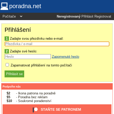
poradna.net
Neregistrovaný
Přihlásit
Registrovat
Přihlášení
1
Zadajte svou přezdívku nebo e-mail:
2
Zadajte své heslo:
Zapomenuté heslo
Zapamatovat přihlášení na tomto počítači
Podpořte nás
$2
- Ikona patrona na poradně
$5
- Poradna bez reklam
$10
- Soukromé poradenství
STAŇTE SE PATRONEM