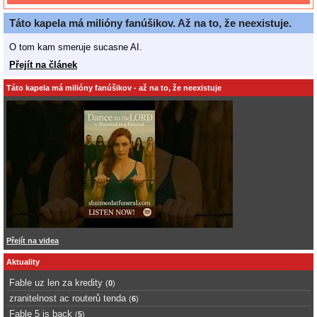
Táto kapela má milióny fanúšikov. Až na to, že neexistuje.
O tom kam smeruje sucasne AI.
Přejít na článek
Táto kapela má milióny fanúšikov - až na to, že neexistuje
Přejít na videa
Aktuality
Fable uz len za kredity
(
0
)
zranitelnost ac routerů tenda
(
6
)
Fable 5 is back
(
5
)