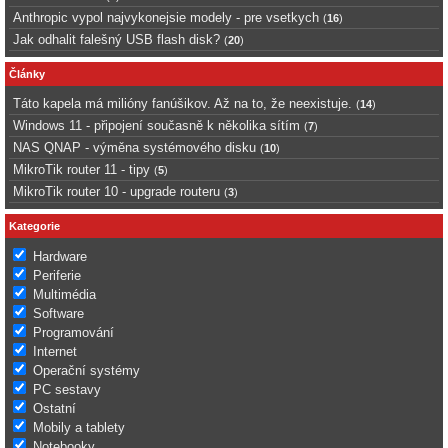
Anthropic vypol najvykonejsie modely - pre vsetkych
(
16
)
Jak odhalit falešný USB flash disk?
(
20
)
Články
Táto kapela má milióny fanúšikov. Až na to, že neexistuje.
(
14
)
Windows 11 - připojení současně k několika sítím
(
7
)
NAS QNAP - výměna systémového disku
(
10
)
MikroTik router 11 - tipy
(
5
)
MikroTik router 10 - upgrade routeru
(
3
)
Kategorie
Hardware
Periferie
Multimédia
Software
Programování
Internet
Operační systémy
PC sestavy
Ostatní
Mobily a tablety
Notebooky