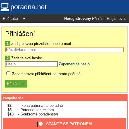
poradna.net
Neregistrovaný
Přihlásit
Registrovat
Přihlášení
1
Zadajte svou přezdívku nebo e-mail:
2
Zadajte své heslo:
Zapomenuté heslo
Zapamatovat přihlášení na tomto počítači
Podpořte nás
$2
- Ikona patrona na poradně
$5
- Poradna bez reklam
$10
- Soukromé poradenství
STAŇTE SE PATRONEM