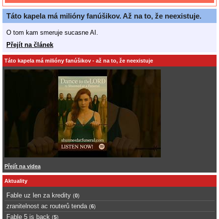
Táto kapela má milióny fanúšikov. Až na to, že neexistuje.
O tom kam smeruje sucasne AI.
Přejít na článek
Táto kapela má milióny fanúšikov - až na to, že neexistuje
Přejít na videa
Aktuality
Fable uz len za kredity
(
0
)
zranitelnost ac routerů tenda
(
6
)
Fable 5 is back
(
5
)