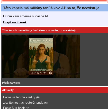
Táto kapela má milióny fanúšikov. Až na to, že neexistuje.
O tom kam smeruje sucasne AI.
Přejít na článek
Táto kapela má milióny fanúšikov - až na to, že neexistuje
Přejít na videa
Aktuality
Fable uz len za kredity
(
0
)
zranitelnost ac routerů tenda
(
6
)
Fable 5 is back
(
5
)