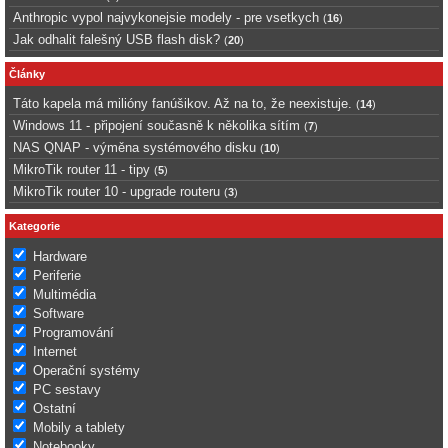
Anthropic vypol najvykonejsie modely - pre vsetkych
(
16
)
Jak odhalit falešný USB flash disk?
(
20
)
Články
Táto kapela má milióny fanúšikov. Až na to, že neexistuje.
(
14
)
Windows 11 - připojení současně k několika sítím
(
7
)
NAS QNAP - výměna systémového disku
(
10
)
MikroTik router 11 - tipy
(
5
)
MikroTik router 10 - upgrade routeru
(
3
)
Kategorie
Hardware
Periferie
Multimédia
Software
Programování
Internet
Operační systémy
PC sestavy
Ostatní
Mobily a tablety
Notebooky