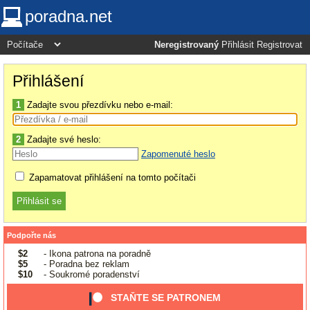
poradna.net
Neregistrovaný
Přihlásit
Registrovat
Přihlášení
1
Zadajte svou přezdívku nebo e-mail:
2
Zadajte své heslo:
Zapomenuté heslo
Zapamatovat přihlášení na tomto počítači
Podpořte nás
$2
- Ikona patrona na poradně
$5
- Poradna bez reklam
$10
- Soukromé poradenství
STAŇTE SE PATRONEM