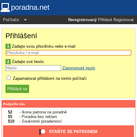
poradna.net
Neregistrovaný
Přihlásit
Registrovat
Přihlášení
1
Zadajte svou přezdívku nebo e-mail:
2
Zadajte své heslo:
Zapomenuté heslo
Zapamatovat přihlášení na tomto počítači
Podpořte nás
$2
- Ikona patrona na poradně
$5
- Poradna bez reklam
$10
- Soukromé poradenství
STAŇTE SE PATRONEM