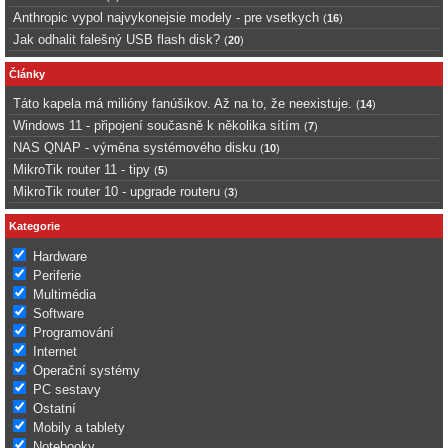
Anthropic vypol najvykonejsie modely - pre vsetkych
(
16
)
Jak odhalit falešný USB flash disk?
(
20
)
Články
Táto kapela má milióny fanúšikov. Až na to, že neexistuje.
(
14
)
Windows 11 - připojení současně k několika sítím
(
7
)
NAS QNAP - výměna systémového disku
(
10
)
MikroTik router 11 - tipy
(
5
)
MikroTik router 10 - upgrade routeru
(
3
)
Kategorie
Hardware
Periferie
Multimédia
Software
Programování
Internet
Operační systémy
PC sestavy
Ostatní
Mobily a tablety
Notebooky