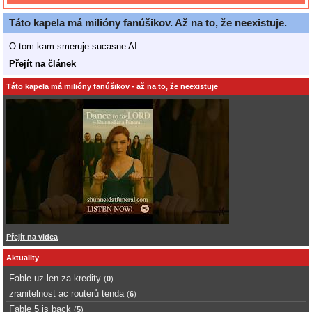
Táto kapela má milióny fanúšikov. Až na to, že neexistuje.
O tom kam smeruje sucasne AI.
Přejít na článek
Táto kapela má milióny fanúšikov - až na to, že neexistuje
Přejít na videa
Aktuality
Fable uz len za kredity
(
0
)
zranitelnost ac routerů tenda
(
6
)
Fable 5 is back
(
5
)