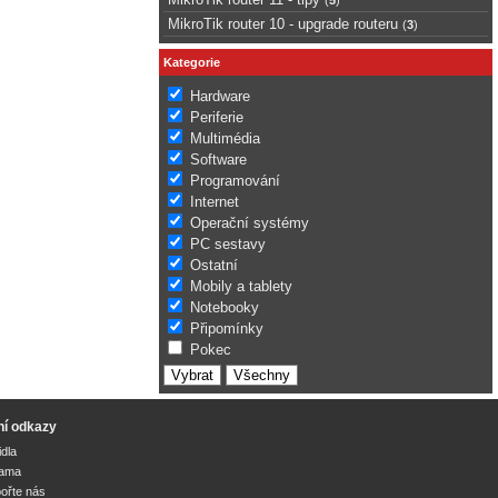
MikroTik router 10 - upgrade routeru
(
3
)
Kategorie
Hardware
Periferie
Multimédia
Software
Programování
Internet
Operační systémy
PC sestavy
Ostatní
Mobily a tablety
Notebooky
Připomínky
Pokec
ní odkazy
idla
lama
ořte nás