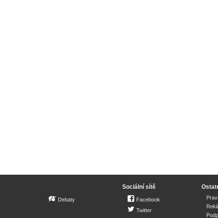
Sociální sítě
Ostat
Prav
Debaty
Facebook
Rek
Twitter
Podp