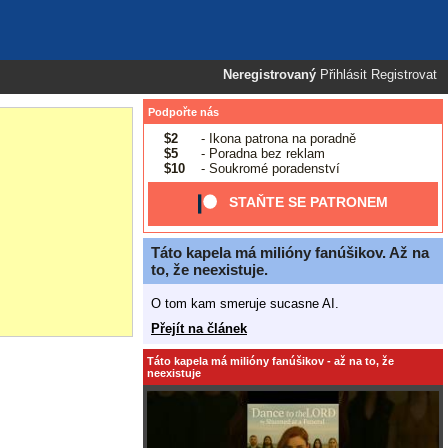
Neregistrovaný
Přihlásit
Registrovat
Podpořte nás
$2
- Ikona patrona na poradně
$5
- Poradna bez reklam
$10
- Soukromé poradenství
STAŇTE SE PATRONEM
Táto kapela má milióny fanúšikov. Až na
to, že neexistuje.
O tom kam smeruje sucasne AI.
Přejít na článek
Táto kapela má milióny fanúšikov - až na to, že
neexistuje