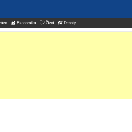
rávo
Ekonomika
Život
Debaty