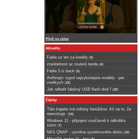
Přejít na videa
Aktuality
Fable uz len za kredity
(
0
)
zranitelnost ac routerů tenda
(
6
)
Fable 5 is back
(
5
)
Anthropic vypol najvykonejsie modely - pre
vsetkych
(
16
)
Jak odhalit falešný USB flash disk?
(
20
)
Články
Táto kapela má milióny fanúšikov. Až na to, že
neexistuje.
(
14
)
Windows 11 - připojení současně k několika
sítím
(
7
)
NAS QNAP - výměna systémového disku
(
10
)
MikroTik router 11 - tipy
(
5
)