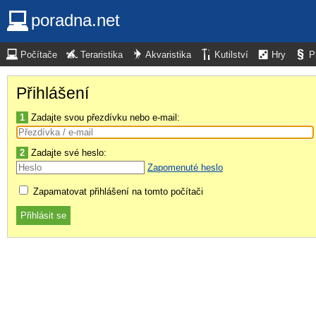
poradna.net
Počítače
Teraristika
Akvaristika
Kutilství
Hry
P
Přihlášení
1
Zadajte svou přezdívku nebo e-mail:
2
Zadajte své heslo:
Zapomenuté heslo
Zapamatovat přihlášení na tomto počítači