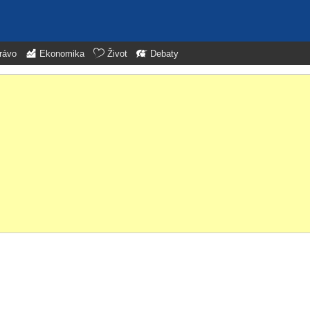
rávo
Ekonomika
Život
Debaty