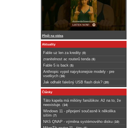
Přejít na videa
Aktuality
Fable uz len za kredity
(
0
)
zranitelnost ac routerů tenda
(
6
)
Fable 5 is back
(
5
)
Anthropic vypol najvykonejsie modely - pre
vsetkych
(
16
)
Jak odhalit falešný USB flash disk?
(
20
)
Články
Táto kapela má milióny fanúšikov. Až na to, že
neexistuje.
(
14
)
Windows 11 - připojení současně k několika
sítím
(
7
)
NAS QNAP - výměna systémového disku
(
10
)
MikroTik router 11 - tipy
(
5
)