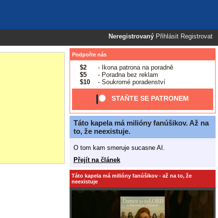
Neregistrovaný
Přihlásit
Registrovat
Podpořte nás
$2
- Ikona patrona na poradně
$5
- Poradna bez reklam
$10
- Soukromé poradenství
STAŇTE SE PATRONEM
Táto kapela má milióny fanúšikov. Až na
to, že neexistuje.
O tom kam smeruje sucasne AI.
Přejít na článek
Táto kapela má milióny fanúšikov - až na to, že
neexistuje