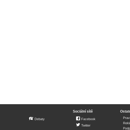
Sociální sítě
Ostat
Prav
Debaty
Facebook
Rek
Twitter
Podp