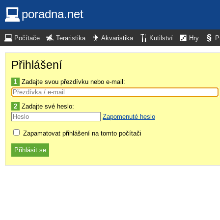
poradna.net
Počítače
Teraristika
Akvaristika
Kutilství
Hry
P
Přihlášení
1
Zadajte svou přezdívku nebo e-mail:
2
Zadajte své heslo:
Zapomenuté heslo
Zapamatovat přihlášení na tomto počítači