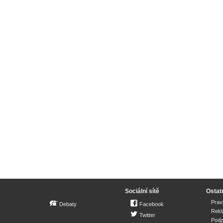
Sociální sítě
Ostat
Prav
Debaty
Facebook
Rek
Twitter
Podp