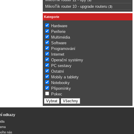
MikroTik router 10 - upgrade routeru
(
3
)
Kategorie
Hardware
Periferie
Multimédia
Software
Programování
Internet
Operační systémy
PC sestavy
Ostatní
Mobily a tablety
Notebooky
Připomínky
Pokec
ní odkazy
idla
lama
ořte nás