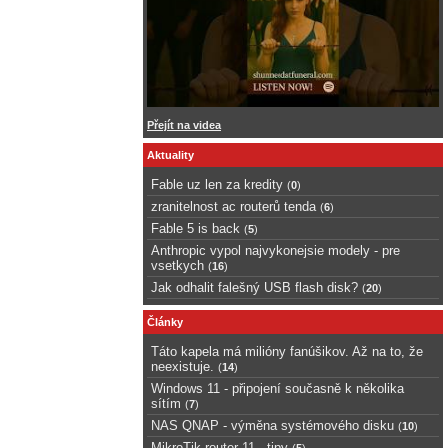
Přejít na videa
Aktuality
Fable uz len za kredity
(
0
)
zranitelnost ac routerů tenda
(
6
)
Fable 5 is back
(
5
)
Anthropic vypol najvykonejsie modely - pre
vsetkych
(
16
)
Jak odhalit falešný USB flash disk?
(
20
)
Články
Táto kapela má milióny fanúšikov. Až na to, že
neexistuje.
(
14
)
Windows 11 - připojení současně k několika
sítím
(
7
)
NAS QNAP - výměna systémového disku
(
10
)
MikroTik router 11 - tipy
(
5
)