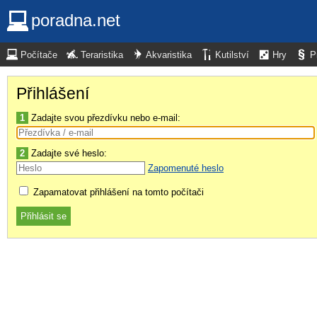
poradna.net
Počítače
Teraristika
Akvaristika
Kutilství
Hry
P
Přihlášení
1
Zadajte svou přezdívku nebo e-mail:
2
Zadajte své heslo:
Zapomenuté heslo
Zapamatovat přihlášení na tomto počítači