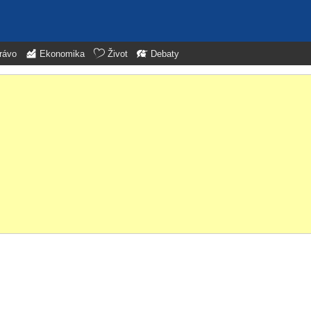
rávo
Ekonomika
Život
Debaty