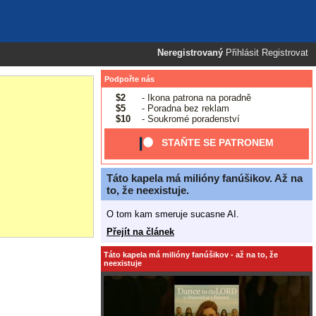
Neregistrovaný
Přihlásit
Registrovat
Podpořte nás
$2
- Ikona patrona na poradně
$5
- Poradna bez reklam
$10
- Soukromé poradenství
STAŇTE SE PATRONEM
Táto kapela má milióny fanúšikov. Až na
to, že neexistuje.
O tom kam smeruje sucasne AI.
Přejít na článek
Táto kapela má milióny fanúšikov - až na to, že
neexistuje