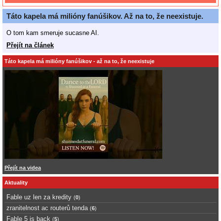
Táto kapela má milióny fanúšikov. Až na to, že neexistuje.
O tom kam smeruje sucasne AI.
Přejít na článek
Táto kapela má milióny fanúšikov - až na to, že neexistuje
Přejít na videa
Aktuality
Fable uz len za kredity
(
0
)
zranitelnost ac routerů tenda
(
6
)
Fable 5 is back
(
5
)