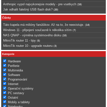
Anthropic vypol najvykonejsie modely - pre vsetkych
(
16
)
Jak odhalit falešný USB flash disk?
(
20
)
Články
Táto kapela má milióny fanúšikov. Až na to, že neexistuje.
(
14
)
Windows 11 - připojení současně k několika sítím
(
7
)
NAS QNAP - výměna systémového disku
(
10
)
MikroTik router 11 - tipy
(
5
)
MikroTik router 10 - upgrade routeru
(
3
)
Kategorie
Hardware
Periferie
Multimédia
Software
Programování
Internet
Operační systémy
PC sestavy
Ostatní
Mobily a tablety
Notebooky