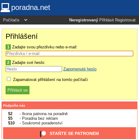
poradna.net
Neregistrovaný
Přihlásit
Registrovat
Přihlášení
1
Zadajte svou přezdívku nebo e-mail:
2
Zadajte své heslo:
Zapomenuté heslo
Zapamatovat přihlášení na tomto počítači
Podpořte nás
$2
- Ikona patrona na poradně
$5
- Poradna bez reklam
$10
- Soukromé poradenství
STAŇTE SE PATRONEM