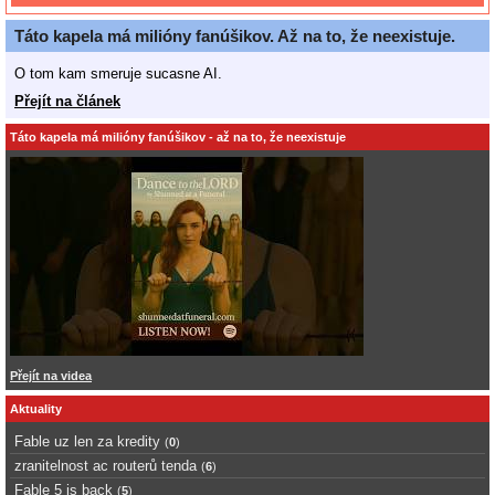
Táto kapela má milióny fanúšikov. Až na to, že neexistuje.
O tom kam smeruje sucasne AI.
Přejít na článek
Táto kapela má milióny fanúšikov - až na to, že neexistuje
Přejít na videa
Aktuality
Fable uz len za kredity
(
0
)
zranitelnost ac routerů tenda
(
6
)
Fable 5 is back
(
5
)