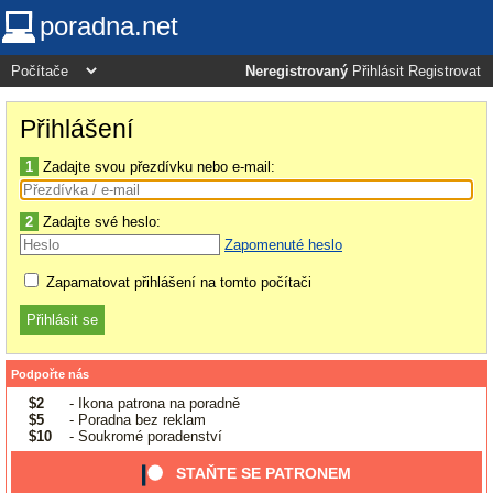
poradna.net
Neregistrovaný
Přihlásit
Registrovat
Přihlášení
1
Zadajte svou přezdívku nebo e-mail:
2
Zadajte své heslo:
Zapomenuté heslo
Zapamatovat přihlášení na tomto počítači
Podpořte nás
$2
- Ikona patrona na poradně
$5
- Poradna bez reklam
$10
- Soukromé poradenství
STAŇTE SE PATRONEM