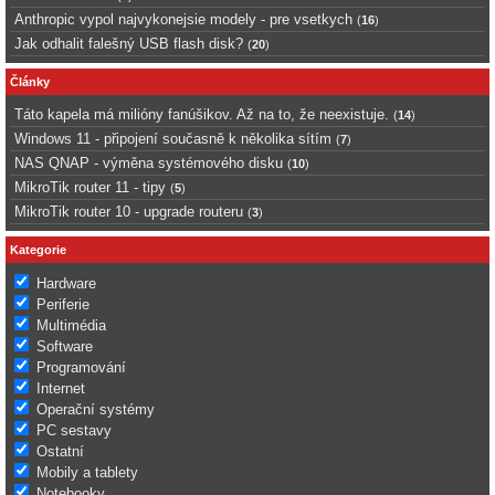
Anthropic vypol najvykonejsie modely - pre vsetkych
(
16
)
Jak odhalit falešný USB flash disk?
(
20
)
Články
Táto kapela má milióny fanúšikov. Až na to, že neexistuje.
(
14
)
Windows 11 - připojení současně k několika sítím
(
7
)
NAS QNAP - výměna systémového disku
(
10
)
MikroTik router 11 - tipy
(
5
)
MikroTik router 10 - upgrade routeru
(
3
)
Kategorie
Hardware
Periferie
Multimédia
Software
Programování
Internet
Operační systémy
PC sestavy
Ostatní
Mobily a tablety
Notebooky