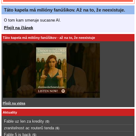
Táto kapela má milióny fanúšikov. Až na to, že neexistuje.
O tom kam smeruje sucasne AI.
Přejít na článek
Táto kapela má milióny fanúšikov - až na to, že neexistuje
Přejít na videa
Aktuality
Fable uz len za kredity
(
0
)
zranitelnost ac routerů tenda
(
6
)
Fable 5 is back
(
5
)