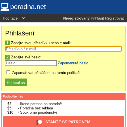
poradna.net
Neregistrovaný
Přihlásit
Registrovat
Přihlášení
1
Zadajte svou přezdívku nebo e-mail:
2
Zadajte své heslo:
Zapomenuté heslo
Zapamatovat přihlášení na tomto počítači
Podpořte nás
$2
- Ikona patrona na poradně
$5
- Poradna bez reklam
$10
- Soukromé poradenství
STAŇTE SE PATRONEM