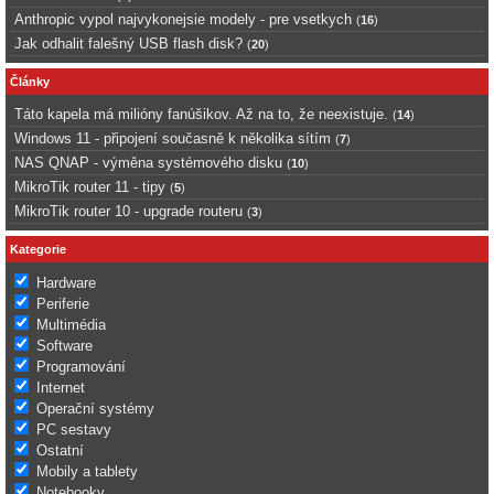
Anthropic vypol najvykonejsie modely - pre vsetkych
(
16
)
Jak odhalit falešný USB flash disk?
(
20
)
Články
Táto kapela má milióny fanúšikov. Až na to, že neexistuje.
(
14
)
Windows 11 - připojení současně k několika sítím
(
7
)
NAS QNAP - výměna systémového disku
(
10
)
MikroTik router 11 - tipy
(
5
)
MikroTik router 10 - upgrade routeru
(
3
)
Kategorie
Hardware
Periferie
Multimédia
Software
Programování
Internet
Operační systémy
PC sestavy
Ostatní
Mobily a tablety
Notebooky