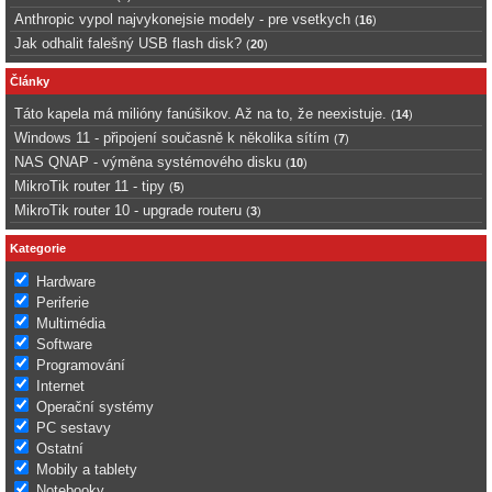
Anthropic vypol najvykonejsie modely - pre vsetkych
(
16
)
Jak odhalit falešný USB flash disk?
(
20
)
Články
Táto kapela má milióny fanúšikov. Až na to, že neexistuje.
(
14
)
Windows 11 - připojení současně k několika sítím
(
7
)
NAS QNAP - výměna systémového disku
(
10
)
MikroTik router 11 - tipy
(
5
)
MikroTik router 10 - upgrade routeru
(
3
)
Kategorie
Hardware
Periferie
Multimédia
Software
Programování
Internet
Operační systémy
PC sestavy
Ostatní
Mobily a tablety
Notebooky