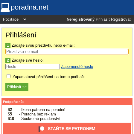
poradna.net
Neregistrovaný
Přihlásit
Registrovat
Přihlášení
1
Zadajte svou přezdívku nebo e-mail:
2
Zadajte své heslo:
Zapomenuté heslo
Zapamatovat přihlášení na tomto počítači
Podpořte nás
$2
- Ikona patrona na poradně
$5
- Poradna bez reklam
$10
- Soukromé poradenství
STAŇTE SE PATRONEM