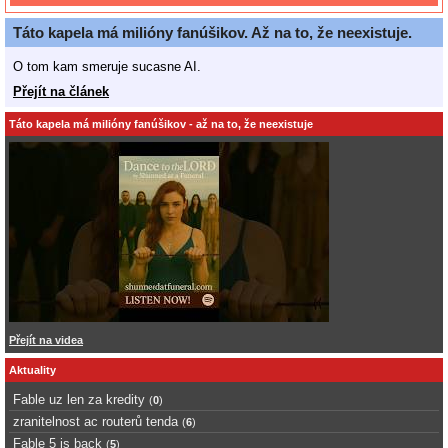
Táto kapela má milióny fanúšikov. Až na to, že neexistuje.
O tom kam smeruje sucasne AI.
Přejít na článek
Táto kapela má milióny fanúšikov - až na to, že neexistuje
Přejít na videa
Aktuality
Fable uz len za kredity
(
0
)
zranitelnost ac routerů tenda
(
6
)
Fable 5 is back
(
5
)