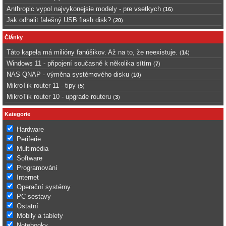
Anthropic vypol najvykonejsie modely - pre vsetkych
(
16
)
Jak odhalit falešný USB flash disk?
(
20
)
Články
Táto kapela má milióny fanúšikov. Až na to, že neexistuje.
(
14
)
Windows 11 - připojení současně k několika sítím
(
7
)
NAS QNAP - výměna systémového disku
(
10
)
MikroTik router 11 - tipy
(
5
)
MikroTik router 10 - upgrade routeru
(
3
)
Kategorie
Hardware
Periferie
Multimédia
Software
Programování
Internet
Operační systémy
PC sestavy
Ostatní
Mobily a tablety
Notebooky