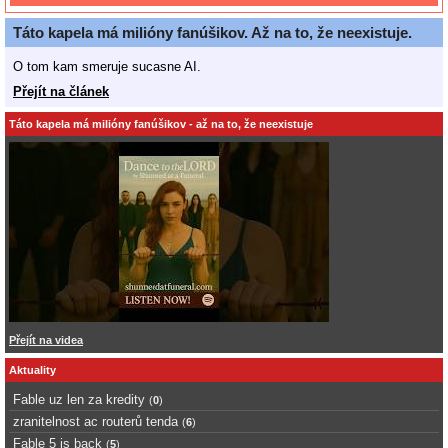
Táto kapela má milióny fanúšikov. Až na to, že neexistuje.
O tom kam smeruje sucasne AI.
Přejít na článek
Táto kapela má milióny fanúšikov - až na to, že neexistuje
Přejít na videa
Aktuality
Fable uz len za kredity
(
0
)
zranitelnost ac routerů tenda
(
6
)
Fable 5 is back
(
5
)