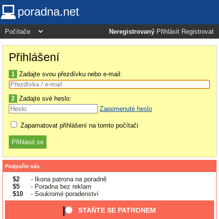
poradna.net
Neregistrovaný
Přihlásit
Registrovat
Přihlášení
1
Zadajte svou přezdívku nebo e-mail:
2
Zadajte své heslo:
Zapomenuté heslo
Zapamatovat přihlášení na tomto počítači
Podpořte nás
$2
- Ikona patrona na poradně
$5
- Poradna bez reklam
$10
- Soukromé poradenství
STAŇTE SE PATRONEM