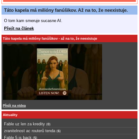
Táto kapela má milióny fanúšikov. Až na to, že neexistuje.
O tom kam smeruje sucasne AI.
Přejít na článek
Táto kapela má milióny fanúšikov - až na to, že neexistuje
Přejít na videa
Aktuality
Fable uz len za kredity
(
0
)
zranitelnost ac routerů tenda
(
6
)
Fable 5 is back
(
5
)