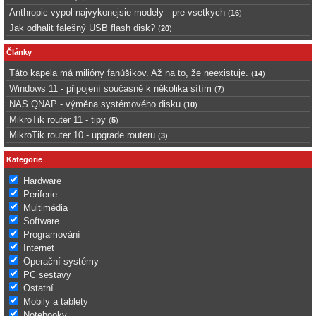
Anthropic vypol najvykonejsie modely - pre vsetkych
(
16
)
Jak odhalit falešný USB flash disk?
(
20
)
Články
Táto kapela má milióny fanúšikov. Až na to, že neexistuje.
(
14
)
Windows 11 - připojení současně k několika sítím
(
7
)
NAS QNAP - výměna systémového disku
(
10
)
MikroTik router 11 - tipy
(
5
)
MikroTik router 10 - upgrade routeru
(
3
)
Kategorie
Hardware
Periferie
Multimédia
Software
Programování
Internet
Operační systémy
PC sestavy
Ostatní
Mobily a tablety
Notebooky