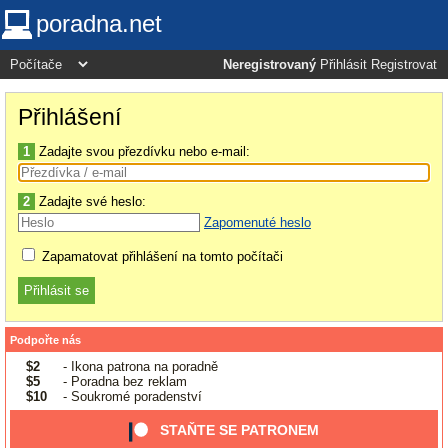
poradna.net
Neregistrovaný
Přihlásit
Registrovat
Přihlášení
1
Zadajte svou přezdívku nebo e-mail:
2
Zadajte své heslo:
Zapomenuté heslo
Zapamatovat přihlášení na tomto počítači
Podpořte nás
$2
- Ikona patrona na poradně
$5
- Poradna bez reklam
$10
- Soukromé poradenství
STAŇTE SE PATRONEM