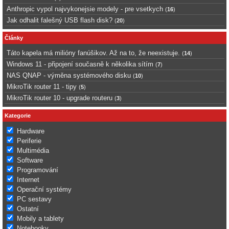
Anthropic vypol najvykonejsie modely - pre vsetkych
(
16
)
Jak odhalit falešný USB flash disk?
(
20
)
Články
Táto kapela má milióny fanúšikov. Až na to, že neexistuje.
(
14
)
Windows 11 - připojení současně k několika sítím
(
7
)
NAS QNAP - výměna systémového disku
(
10
)
MikroTik router 11 - tipy
(
5
)
MikroTik router 10 - upgrade routeru
(
3
)
Kategorie
Hardware
Periferie
Multimédia
Software
Programování
Internet
Operační systémy
PC sestavy
Ostatní
Mobily a tablety
Notebooky