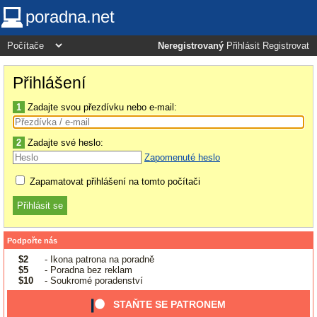
poradna.net
Neregistrovaný
Přihlásit
Registrovat
Přihlášení
1
Zadajte svou přezdívku nebo e-mail:
2
Zadajte své heslo:
Zapomenuté heslo
Zapamatovat přihlášení na tomto počítači
Podpořte nás
$2
- Ikona patrona na poradně
$5
- Poradna bez reklam
$10
- Soukromé poradenství
STAŇTE SE PATRONEM