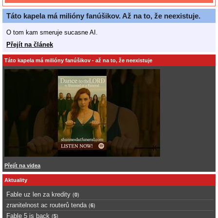
Táto kapela má milióny fanúšikov. Až na to, že neexistuje.
O tom kam smeruje sucasne AI.
Přejít na článek
Táto kapela má milióny fanúšikov - až na to, že neexistuje
Přejít na videa
Aktuality
Fable uz len za kredity
(
0
)
zranitelnost ac routerů tenda
(
6
)
Fable 5 is back
(
5
)