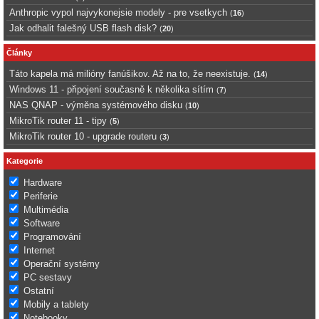
Anthropic vypol najvykonejsie modely - pre vsetkych
(
16
)
Jak odhalit falešný USB flash disk?
(
20
)
Články
Táto kapela má milióny fanúšikov. Až na to, že neexistuje.
(
14
)
Windows 11 - připojení současně k několika sítím
(
7
)
NAS QNAP - výměna systémového disku
(
10
)
MikroTik router 11 - tipy
(
5
)
MikroTik router 10 - upgrade routeru
(
3
)
Kategorie
Hardware
Periferie
Multimédia
Software
Programování
Internet
Operační systémy
PC sestavy
Ostatní
Mobily a tablety
Notebooky