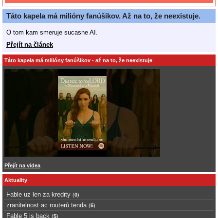
Táto kapela má milióny fanúšikov. Až na to, že neexistuje.
O tom kam smeruje sucasne AI.
Přejít na článek
Táto kapela má milióny fanúšikov - až na to, že neexistuje
Přejít na videa
Aktuality
Fable uz len za kredity
(
0
)
zranitelnost ac routerů tenda
(
6
)
Fable 5 is back
(
5
)