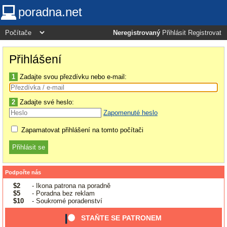
poradna.net
Neregistrovaný
Přihlásit
Registrovat
Přihlášení
1
Zadajte svou přezdívku nebo e-mail:
2
Zadajte své heslo:
Zapomenuté heslo
Zapamatovat přihlášení na tomto počítači
Podpořte nás
$2
- Ikona patrona na poradně
$5
- Poradna bez reklam
$10
- Soukromé poradenství
STAŇTE SE PATRONEM