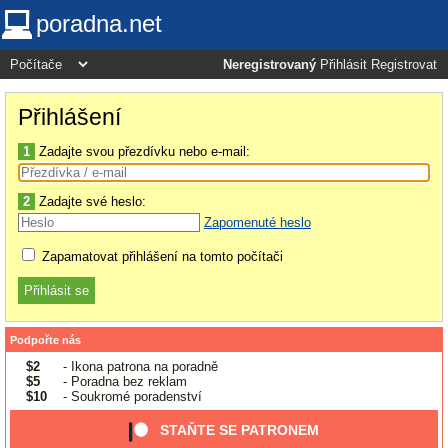
poradna.net
Neregistrovaný
Přihlásit
Registrovat
Přihlášení
1
Zadajte svou přezdívku nebo e-mail:
2
Zadajte své heslo:
Zapomenuté heslo
Zapamatovat přihlášení na tomto počítači
Podpořte nás
$2
- Ikona patrona na poradně
$5
- Poradna bez reklam
$10
- Soukromé poradenství
STAŇTE SE PATRONEM