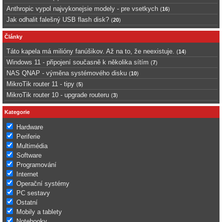
Anthropic vypol najvykonejsie modely - pre vsetkych
(
16
)
Jak odhalit falešný USB flash disk?
(
20
)
Články
Táto kapela má milióny fanúšikov. Až na to, že neexistuje.
(
14
)
Windows 11 - připojení současně k několika sítím
(
7
)
NAS QNAP - výměna systémového disku
(
10
)
MikroTik router 11 - tipy
(
5
)
MikroTik router 10 - upgrade routeru
(
3
)
Kategorie
Hardware
Periferie
Multimédia
Software
Programování
Internet
Operační systémy
PC sestavy
Ostatní
Mobily a tablety
Notebooky