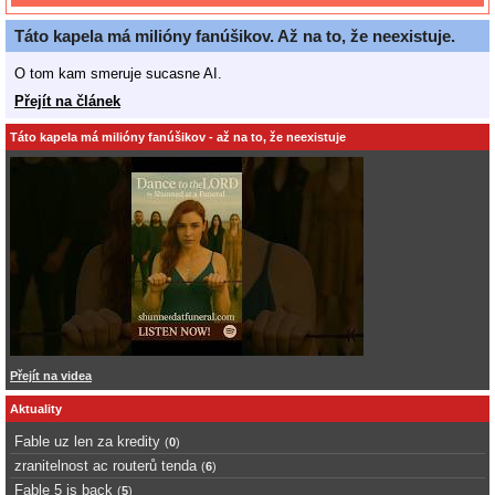
Táto kapela má milióny fanúšikov. Až na to, že neexistuje.
O tom kam smeruje sucasne AI.
Přejít na článek
Táto kapela má milióny fanúšikov - až na to, že neexistuje
Přejít na videa
Aktuality
Fable uz len za kredity
(
0
)
zranitelnost ac routerů tenda
(
6
)
Fable 5 is back
(
5
)