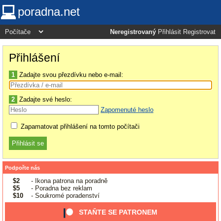
poradna.net
Neregistrovaný
Přihlásit
Registrovat
Přihlášení
1
Zadajte svou přezdívku nebo e-mail:
2
Zadajte své heslo:
Zapomenuté heslo
Zapamatovat přihlášení na tomto počítači
Podpořte nás
$2
- Ikona patrona na poradně
$5
- Poradna bez reklam
$10
- Soukromé poradenství
STAŇTE SE PATRONEM