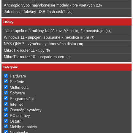
Anthropic vypol najvykonejsie modely - pre vsetkych
(
16
)
Jak odhalit falešný USB flash disk?
(
20
)
Články
Táto kapela má milióny fanúšikov. Až na to, že neexistuje.
(
14
)
Windows 11 - připojení současně k několika sítím
(
7
)
NAS QNAP - výměna systémového disku
(
10
)
MikroTik router 11 - tipy
(
5
)
MikroTik router 10 - upgrade routeru
(
3
)
Kategorie
Hardware
Periferie
Multimédia
Software
Programování
Internet
Operační systémy
PC sestavy
Ostatní
Mobily a tablety
Notebooky