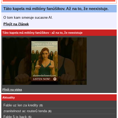
Táto kapela má milióny fanúšikov. Až na to, že neexistuje.
O tom kam smeruje sucasne AI.
Přejít na článek
Táto kapela má milióny fanúšikov - až na to, že neexistuje
Přejít na videa
Aktuality
Fable uz len za kredity
(
0
)
zranitelnost ac routerů tenda
(
6
)
Fable 5 is back
(
5
)