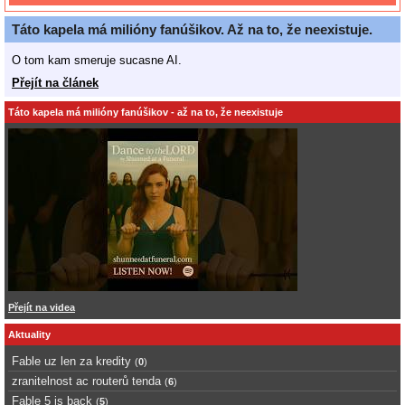
Táto kapela má milióny fanúšikov. Až na to, že neexistuje.
O tom kam smeruje sucasne AI.
Přejít na článek
Táto kapela má milióny fanúšikov - až na to, že neexistuje
Přejít na videa
Aktuality
Fable uz len za kredity
(
0
)
zranitelnost ac routerů tenda
(
6
)
Fable 5 is back
(
5
)