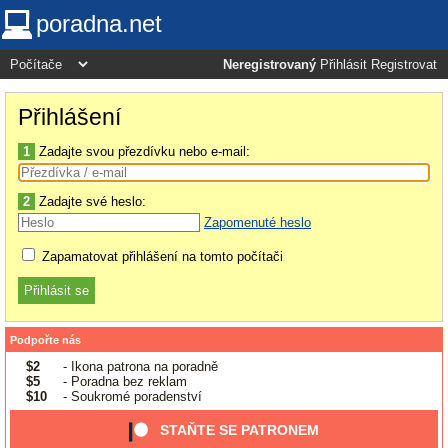
poradna.net
Neregistrovaný
Přihlásit
Registrovat
Přihlášení
1
Zadajte svou přezdívku nebo e-mail:
2
Zadajte své heslo:
Zapomenuté heslo
Zapamatovat přihlášení na tomto počítači
Podpořte nás
$2
- Ikona patrona na poradně
$5
- Poradna bez reklam
$10
- Soukromé poradenství
STAŇTE SE PATRONEM