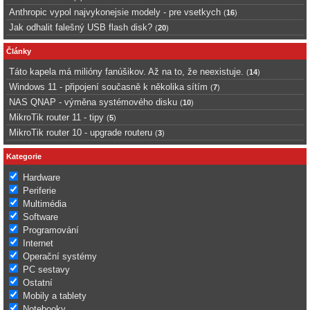
Anthropic vypol najvykonejsie modely - pre vsetkych
(
16
)
Jak odhalit falešný USB flash disk?
(
20
)
Články
Táto kapela má milióny fanúšikov. Až na to, že neexistuje.
(
14
)
Windows 11 - připojení současně k několika sítím
(
7
)
NAS QNAP - výměna systémového disku
(
10
)
MikroTik router 11 - tipy
(
5
)
MikroTik router 10 - upgrade routeru
(
3
)
Kategorie
Hardware
Periferie
Multimédia
Software
Programování
Internet
Operační systémy
PC sestavy
Ostatní
Mobily a tablety
Notebooky