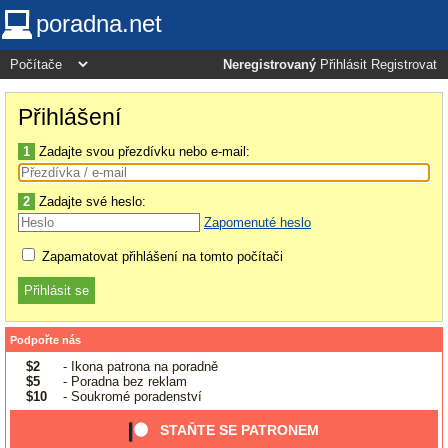
poradna.net
Neregistrovaný
Přihlásit
Registrovat
Přihlášení
1
Zadajte svou přezdívku nebo e-mail:
2
Zadajte své heslo:
Zapomenuté heslo
Zapamatovat přihlášení na tomto počítači
Podpořte nás
$2
- Ikona patrona na poradně
$5
- Poradna bez reklam
$10
- Soukromé poradenství
STAŇTE SE PATRONEM