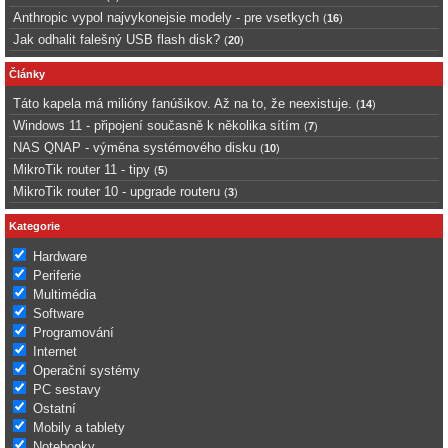
Anthropic vypol najvykonejsie modely - pre vsetkych
(
16
)
Jak odhalit falešný USB flash disk?
(
20
)
Články
Táto kapela má milióny fanúšikov. Až na to, že neexistuje.
(
14
)
Windows 11 - připojení současně k několika sítím
(
7
)
NAS QNAP - výměna systémového disku
(
10
)
MikroTik router 11 - tipy
(
5
)
MikroTik router 10 - upgrade routeru
(
3
)
Kategorie
Hardware
Periferie
Multimédia
Software
Programování
Internet
Operační systémy
PC sestavy
Ostatní
Mobily a tablety
Notebooky