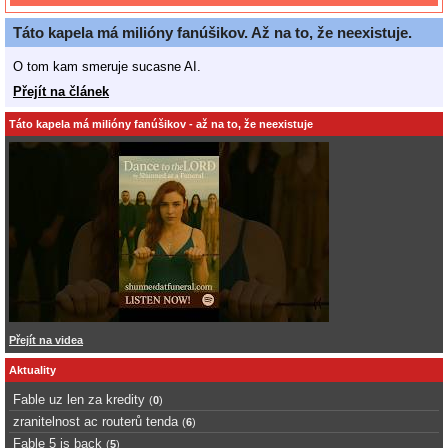
Táto kapela má milióny fanúšikov. Až na to, že neexistuje.
O tom kam smeruje sucasne AI.
Přejít na článek
Táto kapela má milióny fanúšikov - až na to, že neexistuje
Přejít na videa
Aktuality
Fable uz len za kredity
(
0
)
zranitelnost ac routerů tenda
(
6
)
Fable 5 is back
(
5
)