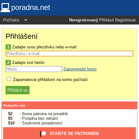
poradna.net
Neregistrovaný
Přihlásit
Registrovat
Přihlášení
1
Zadajte svou přezdívku nebo e-mail:
2
Zadajte své heslo:
Zapomenuté heslo
Zapamatovat přihlášení na tomto počítači
Podpořte nás
$2
- Ikona patrona na poradně
$5
- Poradna bez reklam
$10
- Soukromé poradenství
STAŇTE SE PATRONEM