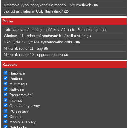
Anthropic vypol najvykonejsie modely - pre vsetkych
(
16
)
Jak odhalit falešný USB flash disk?
(
20
)
Články
Táto kapela má milióny fanúšikov. Až na to, že neexistuje.
(
14
)
Windows 11 - připojení současně k několika sítím
(
7
)
NAS QNAP - výměna systémového disku
(
10
)
MikroTik router 11 - tipy
(
5
)
MikroTik router 10 - upgrade routeru
(
3
)
Kategorie
Hardware
Periferie
Multimédia
Software
Programování
Internet
Operační systémy
PC sestavy
Ostatní
Mobily a tablety
Notebooky