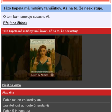
Táto kapela má milióny fanúšikov. Až na to, že neexistuje.
O tom kam smeruje sucasne AI.
Přejít na článek
Táto kapela má milióny fanúšikov - až na to, že neexistuje
Přejít na videa
Aktuality
Fable uz len za kredity
(
0
)
zranitelnost ac routerů tenda
(
6
)
Fable 5 is back
(
5
)