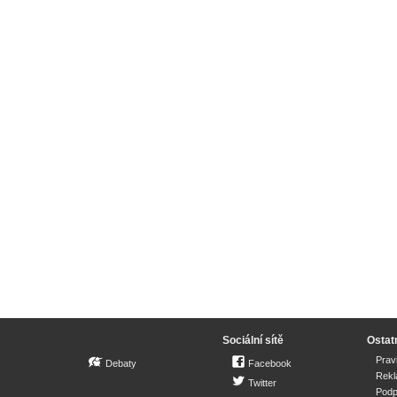
Sociální sítě
Ostat
Prav
Debaty
Facebook
Rek
Twitter
Podp