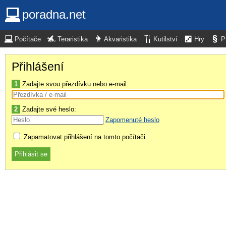
poradna.net
Počítače
Teraristika
Akvaristika
Kutilství
Hry
P
Přihlášení
1
Zadajte svou přezdívku nebo e-mail:
2
Zadajte své heslo:
Zapomenuté heslo
Zapamatovat přihlášení na tomto počítači