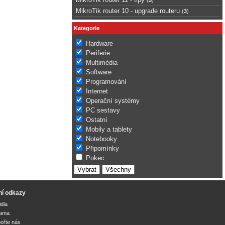
MikroTik router 10 - upgrade routeru
(
3
)
Kategorie
Hardware
Periferie
Multimédia
Software
Programování
Internet
Operační systémy
PC sestavy
Ostatní
Mobily a tablety
Notebooky
Připomínky
Pokec
ní odkazy
idla
lama
ořte nás