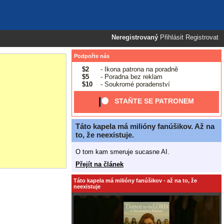
Neregistrovaný
Přihlásit
Registrovat
Podpořte nás
$2
- Ikona patrona na poradně
$5
- Poradna bez reklam
$10
- Soukromé poradenství
STAŇTE SE PATRONEM
Táto kapela má milióny fanúšikov. Až na
to, že neexistuje.
O tom kam smeruje sucasne AI.
Přejít na článek
Táto kapela má milióny fanúšikov - až na to, že
neexistuje