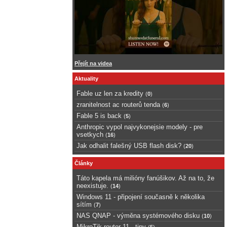
Přejít na videa
Aktuality
Fable uz len za kredity
(
0
)
zranitelnost ac routerů tenda
(
6
)
Fable 5 is back
(
5
)
Anthropic vypol najvykonejsie modely - pre
vsetkych
(
16
)
Jak odhalit falešný USB flash disk?
(
20
)
Články
Táto kapela má milióny fanúšikov. Až na to, že
neexistuje.
(
14
)
Windows 11 - připojení současně k několika
sítím
(
7
)
NAS QNAP - výměna systémového disku
(
10
)
MikroTik router 11 - tipy
(
5
)