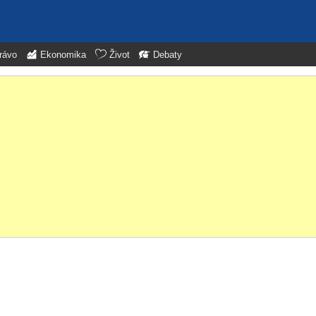
rávo
Ekonomika
Život
Debaty