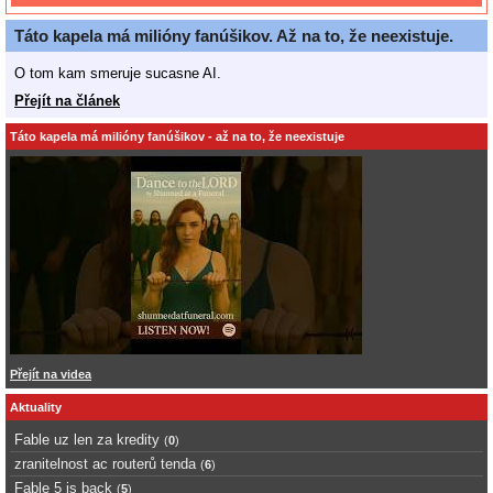
Táto kapela má milióny fanúšikov. Až na to, že neexistuje.
O tom kam smeruje sucasne AI.
Přejít na článek
Táto kapela má milióny fanúšikov - až na to, že neexistuje
Přejít na videa
Aktuality
Fable uz len za kredity
(
0
)
zranitelnost ac routerů tenda
(
6
)
Fable 5 is back
(
5
)