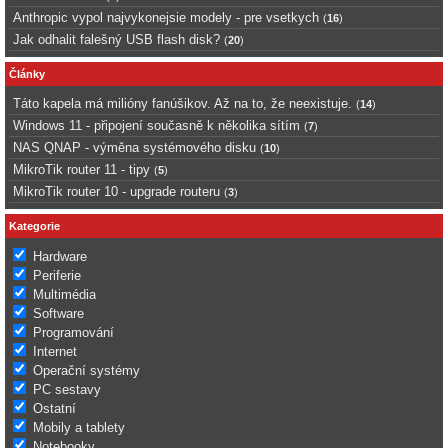
Anthropic vypol najvykonejsie modely - pre vsetkych
(
16
)
Jak odhalit falešný USB flash disk?
(
20
)
Články
Táto kapela má milióny fanúšikov. Až na to, že neexistuje.
(
14
)
Windows 11 - připojení současně k několika sítím
(
7
)
NAS QNAP - výměna systémového disku
(
10
)
MikroTik router 11 - tipy
(
5
)
MikroTik router 10 - upgrade routeru
(
3
)
Kategorie
Hardware
Periferie
Multimédia
Software
Programování
Internet
Operační systémy
PC sestavy
Ostatní
Mobily a tablety
Notebooky