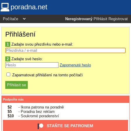
poradna.net
Neregistrovaný
Přihlásit
Registrovat
Přihlášení
1
Zadajte svou přezdívku nebo e-mail:
2
Zadajte své heslo:
Zapomenuté heslo
Zapamatovat přihlášení na tomto počítači
Podpořte nás
$2
- Ikona patrona na poradně
$5
- Poradna bez reklam
$10
- Soukromé poradenství
STAŇTE SE PATRONEM