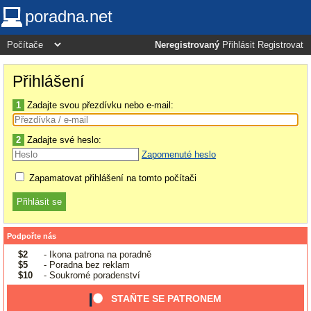
poradna.net
Neregistrovaný
Přihlásit
Registrovat
Přihlášení
1
Zadajte svou přezdívku nebo e-mail:
2
Zadajte své heslo:
Zapomenuté heslo
Zapamatovat přihlášení na tomto počítači
Podpořte nás
$2
- Ikona patrona na poradně
$5
- Poradna bez reklam
$10
- Soukromé poradenství
STAŇTE SE PATRONEM