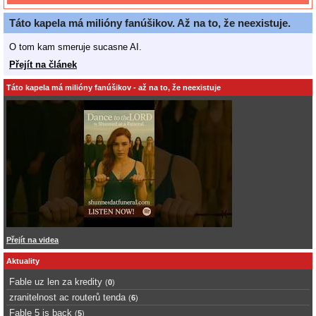
Táto kapela má milióny fanúšikov. Až na to, že neexistuje.
O tom kam smeruje sucasne AI.
Přejít na článek
Táto kapela má milióny fanúšikov - až na to, že neexistuje
Přejít na videa
Aktuality
Fable uz len za kredity
(
0
)
zranitelnost ac routerů tenda
(
6
)
Fable 5 is back
(
5
)