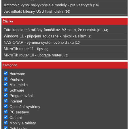
Anthropic vypol najvykonejsie modely - pre vsetkych
(
16
)
Jak odhalit falešný USB flash disk?
(
20
)
Články
Táto kapela má milióny fanúšikov. Až na to, že neexistuje.
(
14
)
Windows 11 - připojení současně k několika sítím
(
7
)
NAS QNAP - výměna systémového disku
(
10
)
MikroTik router 11 - tipy
(
5
)
MikroTik router 10 - upgrade routeru
(
3
)
Kategorie
Hardware
Periferie
Multimédia
Software
Programování
Internet
Operační systémy
PC sestavy
Ostatní
Mobily a tablety
Notebooky