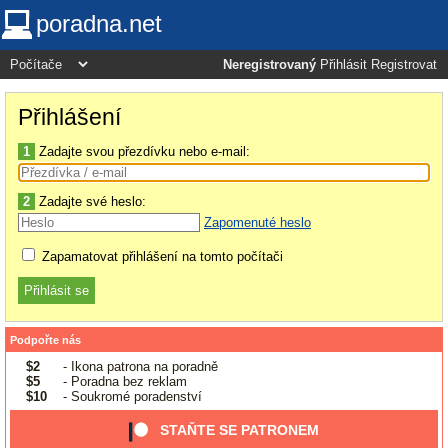
poradna.net
Neregistrovaný
Přihlásit
Registrovat
Přihlášení
1
Zadajte svou přezdívku nebo e-mail:
2
Zadajte své heslo:
Zapomenuté heslo
Zapamatovat přihlášení na tomto počítači
Podpořte nás
$2
- Ikona patrona na poradně
$5
- Poradna bez reklam
$10
- Soukromé poradenství
STAŇTE SE PATRONEM