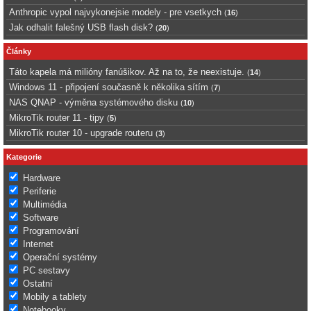
Anthropic vypol najvykonejsie modely - pre vsetkych
(
16
)
Jak odhalit falešný USB flash disk?
(
20
)
Články
Táto kapela má milióny fanúšikov. Až na to, že neexistuje.
(
14
)
Windows 11 - připojení současně k několika sítím
(
7
)
NAS QNAP - výměna systémového disku
(
10
)
MikroTik router 11 - tipy
(
5
)
MikroTik router 10 - upgrade routeru
(
3
)
Kategorie
Hardware
Periferie
Multimédia
Software
Programování
Internet
Operační systémy
PC sestavy
Ostatní
Mobily a tablety
Notebooky