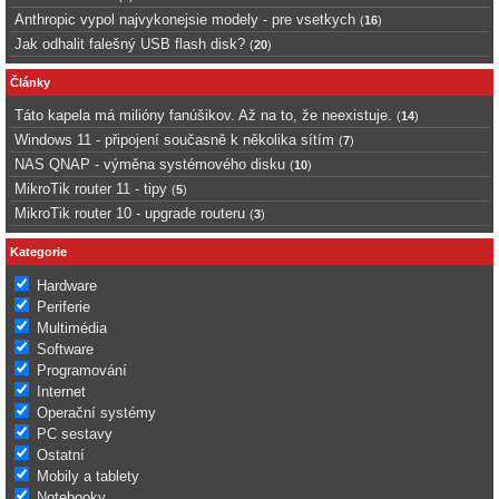
Anthropic vypol najvykonejsie modely - pre vsetkych
(
16
)
Jak odhalit falešný USB flash disk?
(
20
)
Články
Táto kapela má milióny fanúšikov. Až na to, že neexistuje.
(
14
)
Windows 11 - připojení současně k několika sítím
(
7
)
NAS QNAP - výměna systémového disku
(
10
)
MikroTik router 11 - tipy
(
5
)
MikroTik router 10 - upgrade routeru
(
3
)
Kategorie
Hardware
Periferie
Multimédia
Software
Programování
Internet
Operační systémy
PC sestavy
Ostatní
Mobily a tablety
Notebooky