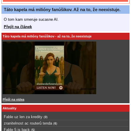
Táto kapela má milióny fanúšikov. Až na to, že neexistuje.
O tom kam smeruje sucasne AI.
Přejít na článek
Táto kapela má milióny fanúšikov - až na to, že neexistuje
Přejít na videa
Aktuality
Fable uz len za kredity
(
0
)
zranitelnost ac routerů tenda
(
6
)
Fable 5 is back
(
5
)