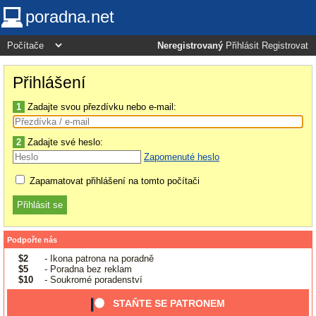
poradna.net
Neregistrovaný
Přihlásit
Registrovat
Přihlášení
1
Zadajte svou přezdívku nebo e-mail:
2
Zadajte své heslo:
Zapomenuté heslo
Zapamatovat přihlášení na tomto počítači
Podpořte nás
$2
- Ikona patrona na poradně
$5
- Poradna bez reklam
$10
- Soukromé poradenství
STAŇTE SE PATRONEM