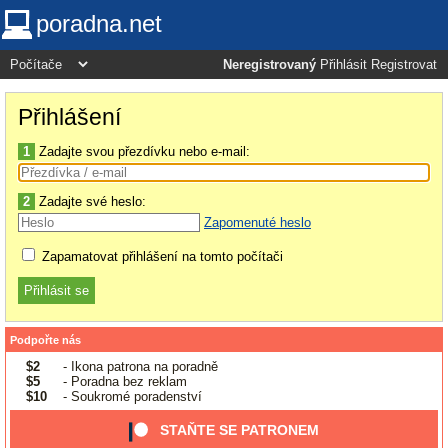
poradna.net
Neregistrovaný
Přihlásit
Registrovat
Přihlášení
1
Zadajte svou přezdívku nebo e-mail:
2
Zadajte své heslo:
Zapomenuté heslo
Zapamatovat přihlášení na tomto počítači
Podpořte nás
$2
- Ikona patrona na poradně
$5
- Poradna bez reklam
$10
- Soukromé poradenství
STAŇTE SE PATRONEM