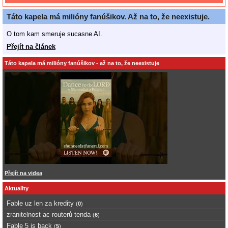
Táto kapela má milióny fanúšikov. Až na to, že neexistuje.
O tom kam smeruje sucasne AI.
Přejít na článek
Táto kapela má milióny fanúšikov - až na to, že neexistuje
Přejít na videa
Aktuality
Fable uz len za kredity
(
0
)
zranitelnost ac routerů tenda
(
6
)
Fable 5 is back
(
5
)