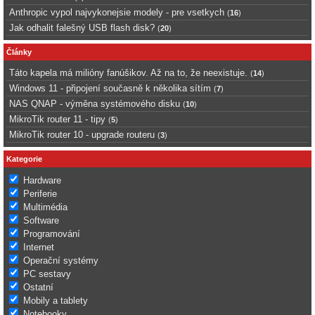
Anthropic vypol najvykonejsie modely - pre vsetkych
(
16
)
Jak odhalit falešný USB flash disk?
(
20
)
Články
Táto kapela má milióny fanúšikov. Až na to, že neexistuje.
(
14
)
Windows 11 - připojení současně k několika sítím
(
7
)
NAS QNAP - výměna systémového disku
(
10
)
MikroTik router 11 - tipy
(
5
)
MikroTik router 10 - upgrade routeru
(
3
)
Kategorie
Hardware
Periferie
Multimédia
Software
Programování
Internet
Operační systémy
PC sestavy
Ostatní
Mobily a tablety
Notebooky