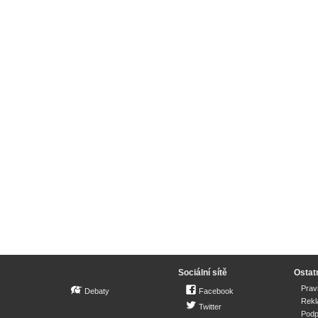
Sociální sítě
Ostat
Prav
Debaty
Facebook
Rek
Twitter
Podp