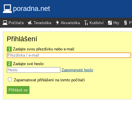
poradna.net
Počítače
Teraristika
Akvaristika
Kutilství
Hry
P
Přihlášení
1
Zadajte svou přezdívku nebo e-mail:
2
Zadajte své heslo:
Zapomenuté heslo
Zapamatovat přihlášení na tomto počítači