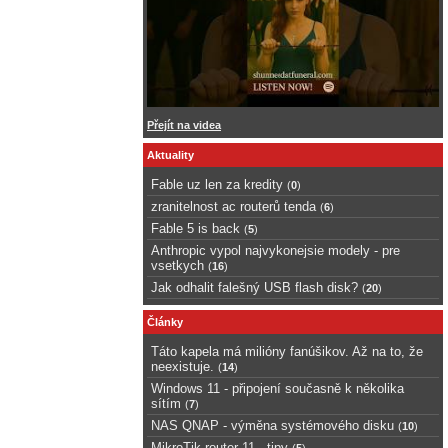
Přejít na videa
Aktuality
Fable uz len za kredity
(
0
)
zranitelnost ac routerů tenda
(
6
)
Fable 5 is back
(
5
)
Anthropic vypol najvykonejsie modely - pre
vsetkych
(
16
)
Jak odhalit falešný USB flash disk?
(
20
)
Články
Táto kapela má milióny fanúšikov. Až na to, že
neexistuje.
(
14
)
Windows 11 - připojení současně k několika
sítím
(
7
)
NAS QNAP - výměna systémového disku
(
10
)
MikroTik router 11 - tipy
(
5
)