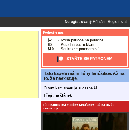
Neregistrovaný
Přihlásit
Registrovat
Podpořte nás
$2
- Ikona patrona na poradně
$5
- Poradna bez reklam
$10
- Soukromé poradenství
STAŇTE SE PATRONEM
Táto kapela má milióny fanúšikov. Až na
to, že neexistuje.
O tom kam smeruje sucasne AI.
Přejít na článek
Táto kapela má milióny fanúšikov - až na to, že
neexistuje