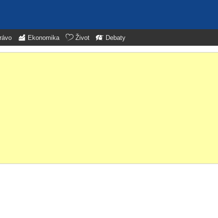
rávo
Ekonomika
Život
Debaty