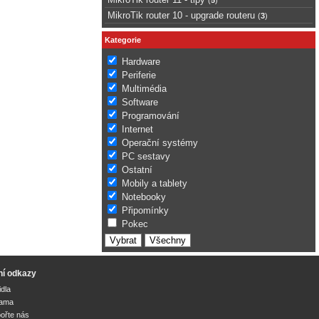
MikroTik router 10 - upgrade routeru
(
3
)
Kategorie
Hardware
Periferie
Multimédia
Software
Programování
Internet
Operační systémy
PC sestavy
Ostatní
Mobily a tablety
Notebooky
Připomínky
Pokec
ní odkazy
idla
lama
ořte nás