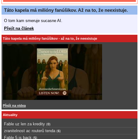
Táto kapela má milióny fanúšikov. Až na to, že neexistuje.
O tom kam smeruje sucasne AI.
Přejít na článek
Táto kapela má milióny fanúšikov - až na to, že neexistuje
Přejít na videa
Aktuality
Fable uz len za kredity
(
0
)
zranitelnost ac routerů tenda
(
6
)
Fable 5 is back
(
5
)