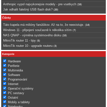
Anthropic vypol najvykonejsie modely - pre vsetkych
(
16
)
Jak odhalit falešný USB flash disk?
(
20
)
Články
Táto kapela má milióny fanúšikov. Až na to, že neexistuje.
(
14
)
Windows 11 - připojení současně k několika sítím
(
7
)
NAS QNAP - výměna systémového disku
(
10
)
MikroTik router 11 - tipy
(
5
)
MikroTik router 10 - upgrade routeru
(
3
)
Kategorie
Hardware
Periferie
Multimédia
Software
Programování
Internet
Operační systémy
PC sestavy
Ostatní
Mobily a tablety
Notebooky