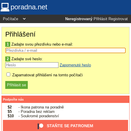
poradna.net
Neregistrovaný
Přihlásit
Registrovat
Přihlášení
1
Zadajte svou přezdívku nebo e-mail:
2
Zadajte své heslo:
Zapomenuté heslo
Zapamatovat přihlášení na tomto počítači
Podpořte nás
$2
- Ikona patrona na poradně
$5
- Poradna bez reklam
$10
- Soukromé poradenství
STAŇTE SE PATRONEM