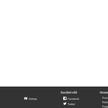
Sociální sítě
Ostat
Prav
Debaty
Facebook
Rek
Twitter
Podp