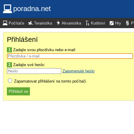
poradna.net
Počítače
Teraristika
Akvaristika
Kutilství
Hry
P
Přihlášení
1
Zadajte svou přezdívku nebo e-mail:
2
Zadajte své heslo:
Zapomenuté heslo
Zapamatovat přihlášení na tomto počítači