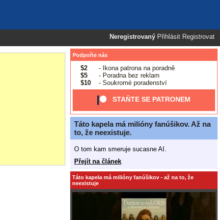
Neregistrovaný
Přihlásit
Registrovat
Podpořte nás
$2
- Ikona patrona na poradně
$5
- Poradna bez reklam
$10
- Soukromé poradenství
STAŇTE SE PATRONEM
Táto kapela má milióny fanúšikov. Až na
to, že neexistuje.
O tom kam smeruje sucasne AI.
Přejít na článek
Táto kapela má milióny fanúšikov - až na to, že
neexistuje