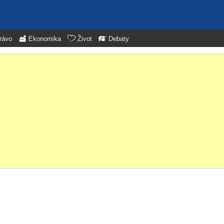
rávo
Ekonomika
Život
Debaty