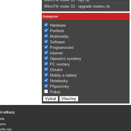
MikroTik router 10 - upgrade routeru
(
3
)
Kategorie
Hardware
Periferie
Multimédia
Software
Programování
Internet
Operační systémy
PC sestavy
Ostatní
Mobily a tablety
Notebooky
Připomínky
Pokec
ní odkazy
idla
lama
ořte nás