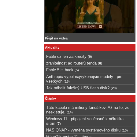
Přejít na videa
Aktuality
Fable uz len za kredity
(
0
)
zranitelnost ac routerů tenda
(
6
)
Fable 5 is back
(
5
)
Anthropic vypol najvykonejsie modely - pre
vsetkych
(
16
)
Jak odhalit falešný USB flash disk?
(
20
)
Články
Táto kapela má milióny fanúšikov. Až na to, že
neexistuje.
(
14
)
Windows 11 - připojení současně k několika
sítím
(
7
)
NAS QNAP - výměna systémového disku
(
10
)
MikroTik router 11 - tipy
(
5
)