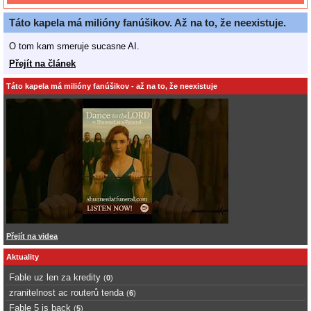
Táto kapela má milióny fanúšikov. Až na to, že neexistuje.
O tom kam smeruje sucasne AI.
Přejít na článek
Táto kapela má milióny fanúšikov - až na to, že neexistuje
Přejít na videa
Aktuality
Fable uz len za kredity
(
0
)
zranitelnost ac routerů tenda
(
6
)
Fable 5 is back
(
5
)