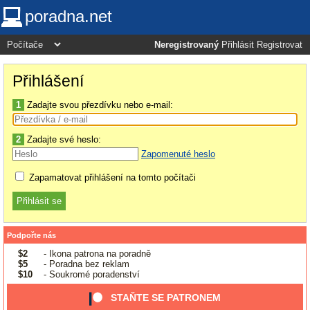
poradna.net
Neregistrovaný
Přihlásit
Registrovat
Přihlášení
1
Zadajte svou přezdívku nebo e-mail:
2
Zadajte své heslo:
Zapomenuté heslo
Zapamatovat přihlášení na tomto počítači
Podpořte nás
$2
- Ikona patrona na poradně
$5
- Poradna bez reklam
$10
- Soukromé poradenství
STAŇTE SE PATRONEM