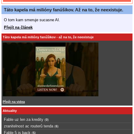
Táto kapela má milióny fanúšikov. Až na to, že neexistuje.
O tom kam smeruje sucasne AI.
Přejít na článek
Táto kapela má milióny fanúšikov - až na to, že neexistuje
Přejít na videa
Aktuality
Fable uz len za kredity
(
0
)
zranitelnost ac routerů tenda
(
6
)
Fable 5 is back
(
5
)