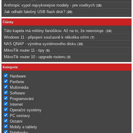
Anthropic vypol najvykonejsie modely - pre vsetkych
(
16
)
Jak odhalit falešný USB flash disk?
(
20
)
Články
Táto kapela má milióny fanúšikov. Až na to, že neexistuje.
(
14
)
Windows 11 - připojení současně k několika sítím
(
7
)
NAS QNAP - výměna systémového disku
(
10
)
MikroTik router 11 - tipy
(
5
)
MikroTik router 10 - upgrade routeru
(
3
)
Kategorie
Hardware
Periferie
Multimédia
Software
Programování
Internet
Operační systémy
PC sestavy
Ostatní
Mobily a tablety
Notebooky