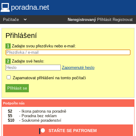
poradna.net
Neregistrovaný
Přihlásit
Registrovat
Přihlášení
1
Zadajte svou přezdívku nebo e-mail:
2
Zadajte své heslo:
Zapomenuté heslo
Zapamatovat přihlášení na tomto počítači
Podpořte nás
$2
- Ikona patrona na poradně
$5
- Poradna bez reklam
$10
- Soukromé poradenství
STAŇTE SE PATRONEM