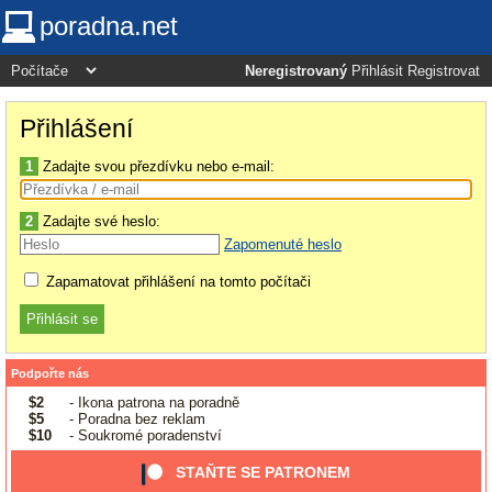
poradna.net
Neregistrovaný
Přihlásit
Registrovat
Přihlášení
1
Zadajte svou přezdívku nebo e-mail:
2
Zadajte své heslo:
Zapomenuté heslo
Zapamatovat přihlášení na tomto počítači
Podpořte nás
$2
- Ikona patrona na poradně
$5
- Poradna bez reklam
$10
- Soukromé poradenství
STAŇTE SE PATRONEM