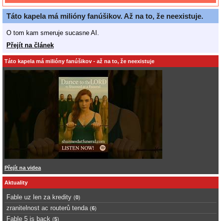
Táto kapela má milióny fanúšikov. Až na to, že neexistuje.
O tom kam smeruje sucasne AI.
Přejít na článek
Táto kapela má milióny fanúšikov - až na to, že neexistuje
Přejít na videa
Aktuality
Fable uz len za kredity
(
0
)
zranitelnost ac routerů tenda
(
6
)
Fable 5 is back
(
5
)