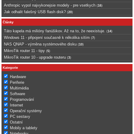
Anthropic vypol najvykonejsie modely - pre vsetkych
(
16
)
Jak odhalit falešný USB flash disk?
(
20
)
Články
Táto kapela má milióny fanúšikov. Až na to, že neexistuje.
(
14
)
Windows 11 - připojení současně k několika sítím
(
7
)
NAS QNAP - výměna systémového disku
(
10
)
MikroTik router 11 - tipy
(
5
)
MikroTik router 10 - upgrade routeru
(
3
)
Kategorie
Hardware
Periferie
Multimédia
Software
Programování
Internet
Operační systémy
PC sestavy
Ostatní
Mobily a tablety
Notebooky